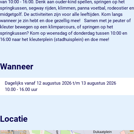
van 10:00 - 16:00. Denk aan ouder-kind spellen, springen op het
e
p
l
springkussen, segway rijden, klimmen, panna voetbal, rodeostier en
l
e
e
midgetgolf. De activiteiten zijn voor alle leeftijden. Kom langs
l
l
n
wanneer je zin hebt en doe gezellig mee! Samen met je peuter of
e
l
kleuter bewegen op een klimparcours, of springen op het
n
e
springkussen? Kom op woensdag of donderdag tussen 10:00 en
n
16:00 naar het kleuterplein (stadhuisplein) en doe mee!
Wanneer
Dagelijks vanaf 12 augustus 2026 t/m 13 augustus 2026
10.00 - 16.00 uur
Locatie