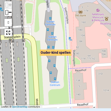
+
−
Ouder-kind spellen
Leaflet
|
©
OpenStreetMap
contributors