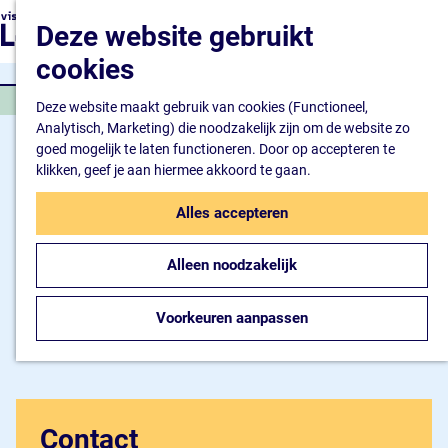
Natuur en watersport
G
K
Z
Deze website gebruikt
Kunst en cultuur
a
a
o
M
Winkelen en ontspan
n
cookies
a
e
e
Eten en drinken
a
r
k
n
SPORTEVENEMENT
a
Deze website maakt gebruik van cookies (Functioneel,
t
e
u
Overnachten
r
Analytisch, Marketing) die noodzakelijk zijn om de website zo
n
Bijzonder overnachte
d
goed mogelijk te laten functioneren. Door op accepteren te
Hotel
e
klikken, geef je aan hiermee akkoord te gaan.
Camping
h
B&B
o
Alles accepteren
m
Plan je bezoek
e
Inspiratiemagazine
Alleen noodzakelijk
p
Bereikbaarheid
a
Informatiepunt
g
Voorkeuren aanpassen
e
Contact