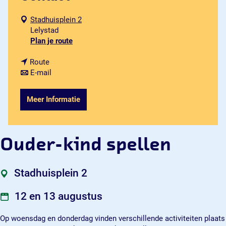
Stadhuisplein 2
Lelystad
n
Plan je route
a
n
a
Route
a
n
r
E-mail
a
a
O
r
a
u
Meer Informatie
O
r
d
u
O
e
d
u
r
e
d
-
Ouder-kind spellen
r
e
k
-
r
i
k
-
n
Stadhuisplein 2
i
k
d
n
i
s
12 en 13 augustus
d
n
p
s
d
e
Op woensdag en donderdag vinden verschillende activiteiten plaats
p
s
l