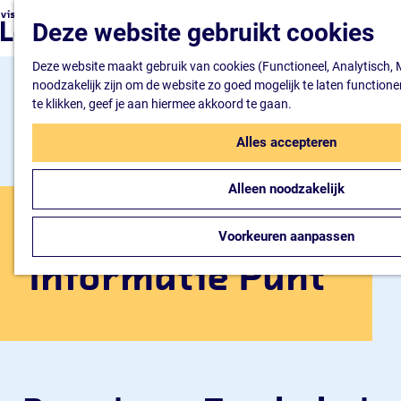
G
K
Z
Deze website gebruikt cookies
a
a
o
M
n
a
e
e
Deze website maakt gebruik van cookies (Functioneel, Analytisch, 
a
r
k
n
noodzakelijk zijn om de website zo goed mogelijk te laten function
a
t
e
u
O
te klikken, geef je aan hiermee akkoord te gaan.
r
n
d
Alles accepteren
e
h
o
Alleen noodzakelijk
m
P
e
Toeristisch
Voorkeuren aanpassen
p
a
Informatie Punt
g
e