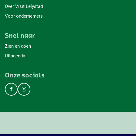
Over Visit Lelystad
Voor ondernemers
Snel naar
Zien en doen
Uitagenda
Onze socials
F
I
a
n
c
s
e
t
b
a
o
g
o
r