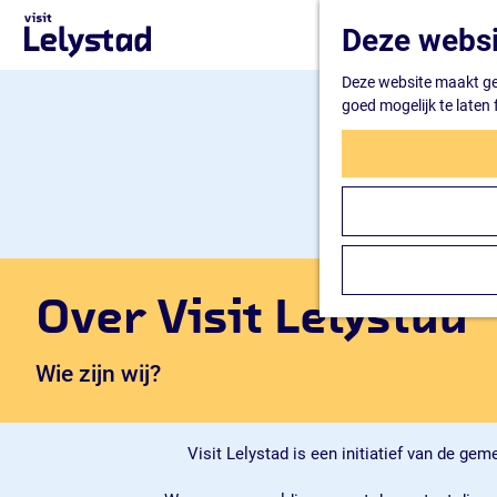
G
Deze websi
a
n
Deze website maakt geb
a
goed mogelijk te laten
a
r
d
e
h
o
m
e
p
Over Visit Lelystad
a
g
Wie zijn wij?
e
Visit Lelystad is een initiatief van de ge