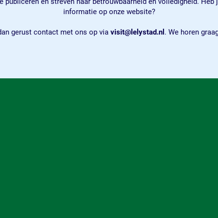
 publiceren en streven naar betrouwbaarheid en volledigheid. Heb j
informatie op onze website?
an gerust contact met ons op via
visit@lelystad.nl
. We horen graag