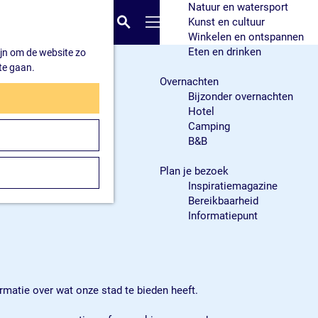
Natuur en watersport
K
Z
Kunst en cultuur
a
o
M
Winkelen en ontspannen
a
e
e
Eten en drinken
ijn om de website zo
r
k
n
te gaan.
t
e
u
Overnachten
n
Bijzonder overnachten
Hotel
Camping
B&B
Plan je bezoek
Inspiratiemagazine
Bereikbaarheid
Informatiepunt
ormatie over wat onze stad te bieden heeft.