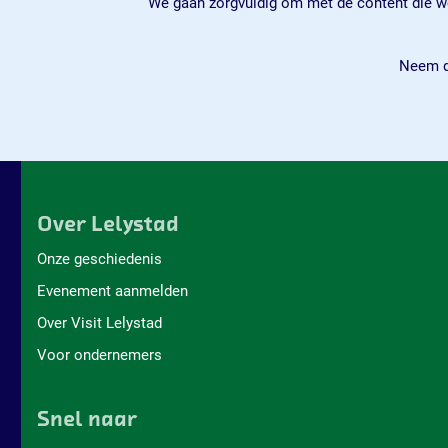
We gaan zorgvuldig om met de content die we
Neem d
Over Lelystad
Onze geschiedenis
Evenement aanmelden
Over Visit Lelystad
Voor ondernemers
Snel naar