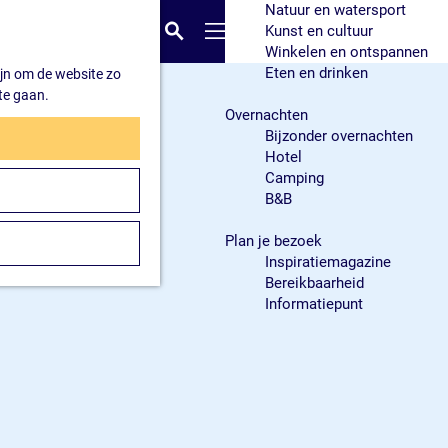
Natuur en watersport
K
Z
Kunst en cultuur
a
o
M
Winkelen en ontspannen
a
e
e
Eten en drinken
ijn om de website zo
r
k
n
te gaan.
t
e
u
Overnachten
n
Bijzonder overnachten
Hotel
Camping
B&B
Plan je bezoek
Inspiratiemagazine
Bereikbaarheid
Informatiepunt