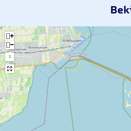
Bek
+
−