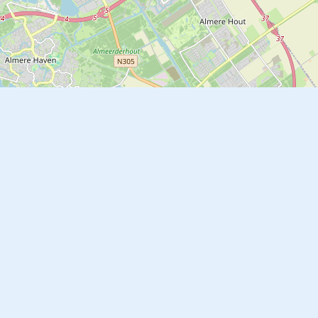
Leaflet
|
©
OpenStreetMap
contributors
Over Lelystad
Onze geschiedenis
Evenement aanmelden