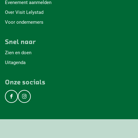
Evenement aanmelden
Over Visit Lelystad
Voor ondernemers
Snel naar
Zien en doen
Uitagenda
Onze socials
F
I
a
n
c
s
e
t
b
a
o
g
o
r