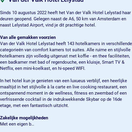
e
o
H
k
e
l
t
o
H
l
Sinds 10 augustus 2022 heeft het Van der Valk Hotel Lelystad haar
L
e
t
o
L
deuren geopend. Gelegen naast de A6, 50 km van Amsterdam en
e
l
e
t
e
naast Lelystad Airport, vind je dit prachtige hotel.
l
L
l
e
l
y
e
L
l
y
Van alle gemakken voorzien
s
l
e
L
s
Van der Valk Hotel Lelystad heeft 143 hotelkamers in verschillende
t
y
l
e
t
categorieën van comfort kamers tot suites. Alle ruime en stijlvolle
a
s
y
l
a
hotelkamers zijn volledig uitgerust met koffie - en thee faciliteiten,
d
t
s
y
d
een badkamer met bad of regendouche, een kluisje, Smart TV &
a
t
s
Netflix, een mini-koelkast, en hi-speed WIFI.
d
a
t
d
a
In het hotel kun je genieten van een luxueus verblijf, een heerlijke
d
maaltijd in het stijlvolle à la carte en live cooking restaurant, een
ontspannend moment in de wellness, fitness en zwembad of een
verfrissende cocktail in de indrukwekkende Skybar op de 16de
etage, met een fantastisch uitzicht.
Zakelijke mogelijkheden
Met een eigen b…