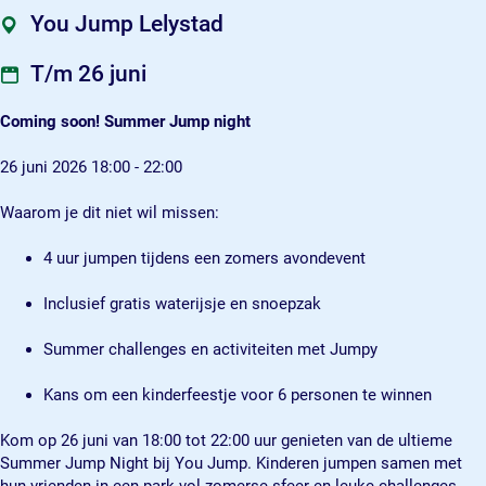
N
N
g
You Jump Lelystad
i
i
h
g
g
t
T/m 26 juni
h
h
t
t
Coming soon! Summer Jump night
26 juni 2026 18:00 - 22:00
Waarom je dit niet wil missen:
4 uur jumpen tijdens een zomers avondevent
Inclusief gratis waterijsje en snoepzak
Summer challenges en activiteiten met Jumpy
Kans om een kinderfeestje voor 6 personen te winnen
Kom op 26 juni van 18:00 tot 22:00 uur genieten van de ultieme
Summer Jump Night bij You Jump. Kinderen jumpen samen met