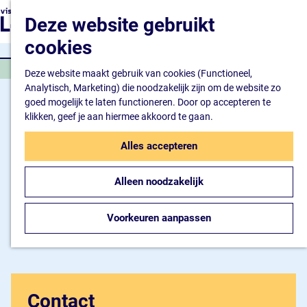
Natuur en watersport
G
K
Z
Deze website gebruikt
Kunst en cultuur
a
a
o
M
Winkelen en ontspan
n
cookies
a
e
e
Eten en drinken
a
r
k
n
OVERIGE BINNENSPORT
a
Deze website maakt gebruik van cookies (Functioneel,
t
e
u
Overnachten
r
Analytisch, Marketing) die noodzakelijk zijn om de website zo
n
Bijzonder overnachte
d
goed mogelijk te laten functioneren. Door op accepteren te
Hotel
e
klikken, geef je aan hiermee akkoord te gaan.
Camping
h
B&B
o
Alles accepteren
m
Plan je bezoek
e
Inspiratiemagazine
Alleen noodzakelijk
p
Bereikbaarheid
a
Informatiepunt
g
Voorkeuren aanpassen
e
Contact