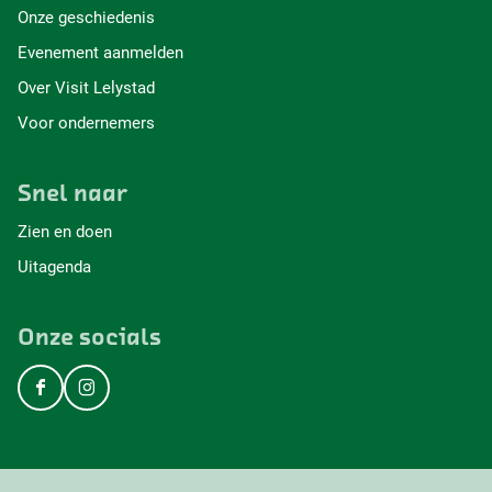
Onze geschiedenis
Evenement aanmelden
Over Visit Lelystad
Voor ondernemers
Snel naar
Zien en doen
Uitagenda
Onze socials
F
I
a
n
c
s
e
t
b
a