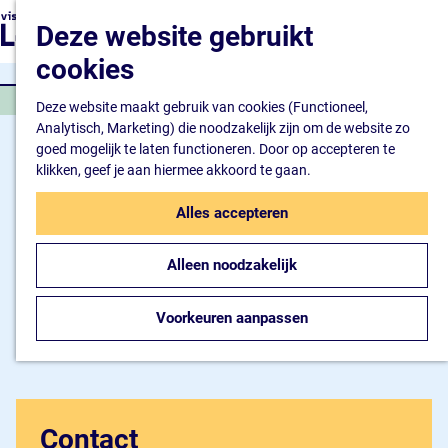
Natuur en watersport
G
K
Z
Deze website gebruikt
Kunst en cultuur
a
a
o
M
Winkelen en ontspan
n
cookies
a
e
e
Eten en drinken
a
r
k
n
FILM
a
Deze website maakt gebruik van cookies (Functioneel,
t
e
u
Overnachten
r
Analytisch, Marketing) die noodzakelijk zijn om de website zo
n
Bijzonder overnachte
d
goed mogelijk te laten functioneren. Door op accepteren te
Hotel
e
klikken, geef je aan hiermee akkoord te gaan.
Camping
h
B&B
o
Alles accepteren
m
Plan je bezoek
e
Inspiratiemagazine
Alleen noodzakelijk
p
Bereikbaarheid
a
Informatiepunt
g
Voorkeuren aanpassen
e
Contact