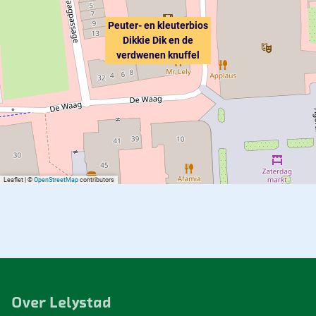
Peuter- en kleuterbios
Dikkie Dik en de
verdwenen knuffel
Leaflet
|
©
OpenStreetMap
contributors
Over Lelystad