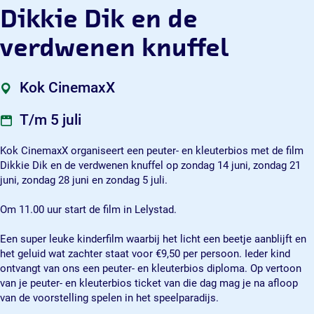
t
e
l
k
t
Dikkie Dik en de
e
u
e
l
e
r
t
u
e
r
verdwenen knuffel
b
e
t
u
b
i
r
e
t
i
o
b
r
e
o
Kok CinemaxX
s
i
b
r
s
D
o
i
b
D
T/m 5 juli
i
s
o
i
i
k
D
s
o
k
Kok CinemaxX organiseert een peuter- en kleuterbios met de film
k
i
D
s
k
Dikkie Dik en de verdwenen knuffel op zondag 14 juni, zondag 21
i
k
i
D
i
juni, zondag 28 juni en zondag 5 juli.
e
k
k
i
e
D
i
k
k
D
Om 11.00 uur start de film in Lelystad.
i
e
i
k
i
k
D
e
i
k
Een super leuke kinderfilm waarbij het licht een beetje aanblijft en
e
i
D
e
e
het geluid wat zachter staat voor €9,50 per persoon. Ieder kind
n
k
i
D
n
ontvangt van ons een peuter- en kleuterbios diploma. Op vertoon
d
e
k
i
d
van je peuter- en kleuterbios ticket van die dag mag je na afloop
e
n
e
k
e
van de voorstelling spelen in het speelparadijs.
v
d
n
e
v