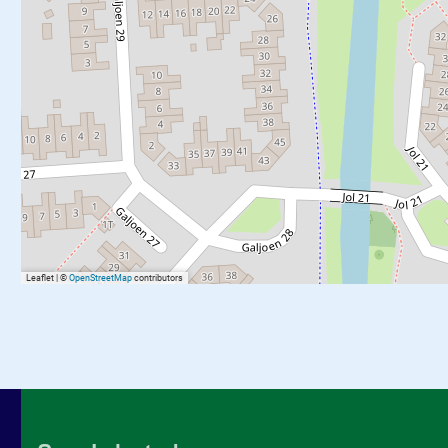
Leaflet
|
©
OpenStreetMap
contributors