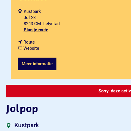
Kustpark
Jol 23
8243 GM
Lelystad
n
Plan je route
a
n
a
Route
a
v
r
Website
a
a
J
r
n
o
Meer informatie
J
J
l
o
o
p
l
l
o
p
p
p
o
o
Sorry, deze activ
p
p
Jolpop
Kustpark