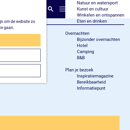
Natuur en watersport
K
Z
Kunst en cultuur
a
o
M
Winkelen en ontspannen
a
e
e
Eten en drinken
ijn om de website zo
r
k
n
te gaan.
t
e
u
Overnachten
n
Bijzonder overnachten
Hotel
Camping
B&B
Plan je bezoek
Inspiratiemagazine
Bereikbaarheid
Informatiepunt