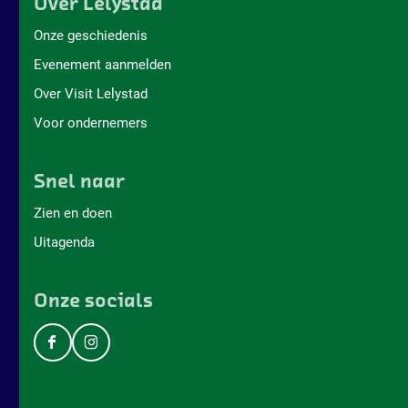
Over Lelystad
Onze geschiedenis
Evenement aanmelden
Over Visit Lelystad
Voor ondernemers
Snel naar
Zien en doen
Uitagenda
Onze socials
F
I
a
n
c
s
e
t