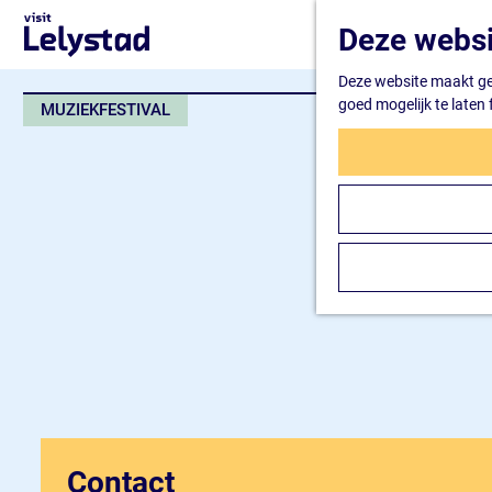
G
Deze websi
a
n
Deze website maakt geb
a
goed mogelijk te laten
MUZIEKFESTIVAL
a
r
d
e
h
o
m
e
p
a
g
e
Contact