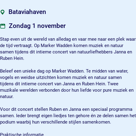
r
r
J
t
t
a
Bataviahaven
J
J
n
a
a
n
Zondag 1 november
n
n
a
n
n
e
Stap even uit de wereld van alledag en vaar mee naar een plek waar
a
a
n
de tijd vertraagt. Op Marker Wadden komen muziek en natuur
e
e
R
samen tijdens dit intieme concert van natuurliefhebbers Janna en
n
n
u
Ruben Hein.
R
R
b
u
u
e
Beleef een unieke dag op Marker Wadden. Te midden van water,
b
b
n
vogels en weidse uitzichten komen muziek en natuur samen
e
e
H
tijdens dit intieme concert van Janna en Ruben Hein. Twee
n
n
e
muzikale werelden verbonden door hun liefde voor pure muziek en
H
H
i
natuur.
e
e
n
i
i
o
Voor dit concert stellen Ruben en Janna een speciaal programma
n
n
p
samen. Ieder brengt eigen liedjes ten gehore én ze delen samen het
o
o
M
podium waarbij hun verschillende stijlen samenkomen.
p
p
a
M
M
r
Praktische informatie