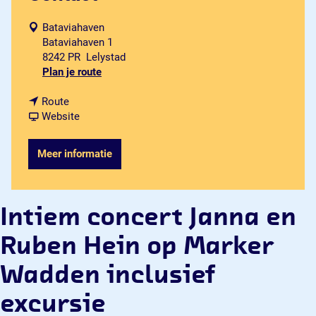
Bataviahaven
Bataviahaven 1
8242 PR
Lelystad
n
Plan je route
a
n
a
Route
a
v
r
Website
a
a
I
r
n
n
Meer informatie
I
I
t
n
n
i
t
t
e
i
i
m
Intiem concert Janna en
e
e
c
m
m
o
Ruben Hein op Marker
c
c
n
o
o
c
Wadden inclusief
n
n
e
c
c
r
excursie
e
e
t