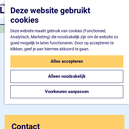
Natuur en watersport
G
K
Z
Deze website gebruikt
Kunst en cultuur
a
a
o
M
Winkelen en ontspan
n
cookies
a
e
e
Eten en drinken
a
r
k
n
CONCERT
a
Deze website maakt gebruik van cookies (Functioneel,
t
e
u
Overnachten
r
Analytisch, Marketing) die noodzakelijk zijn om de website zo
n
Bijzonder overnachte
d
goed mogelijk te laten functioneren. Door op accepteren te
Hotel
e
klikken, geef je aan hiermee akkoord te gaan.
Camping
h
B&B
o
Alles accepteren
m
Plan je bezoek
e
Inspiratiemagazine
Alleen noodzakelijk
p
Bereikbaarheid
a
Informatiepunt
g
Voorkeuren aanpassen
e
Contact