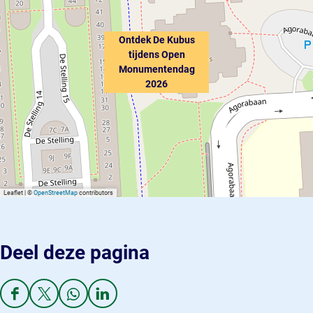
Ontdek De Kubus
tijdens Open
Monumentendag
2026
Leaflet
|
©
OpenStreetMap
contributors
Deel deze pagina
D
D
D
D