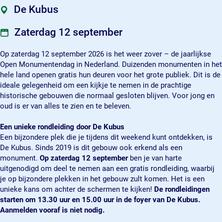
b
b
s
De Kubus
u
u
t
s
s
i
Zaterdag 12 september
t
t
j
i
i
d
Op zaterdag 12 september 2026 is het weer zover – de jaarlijkse
j
j
e
Open Monumentendag in Nederland. Duizenden monumenten in het
d
d
n
hele land openen gratis hun deuren voor het grote publiek. Dit is de
e
e
s
ideale gelegenheid om een kijkje te nemen in de prachtige
n
n
O
historische gebouwen die normaal gesloten blijven. Voor jong en
s
s
p
oud is er van alles te zien en te beleven.
O
O
e
p
p
n
Een unieke rondleiding door De Kubus
e
e
M
Een bijzondere plek die je tijdens dit weekend kunt ontdekken, is
n
n
o
De Kubus. Sinds 2019 is dit gebouw ook erkend als een
M
M
n
monument.
Op
zaterdag 12 september
ben je van harte
o
o
u
uitgenodigd om deel te nemen aan een gratis rondleiding, waarbij
n
n
m
je op bijzondere plekken in het gebouw zult komen. Het is een
u
u
e
unieke kans om achter de schermen te kijken!
De rondleidingen
m
m
n
starten om 13.30 uur en 15.00 uur in de foyer van De Kubus.
e
e
t
Aanmelden vooraf is niet nodig.
n
n
e