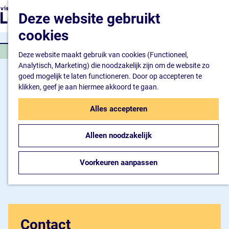
Natuur en watersport
G
K
Z
Deze website gebruikt
Kunst en cultuur
a
a
o
M
Winkelen en ontspan
n
cookies
a
e
e
Eten en drinken
a
r
k
n
OPEN DAG
a
Deze website maakt gebruik van cookies (Functioneel,
t
e
u
Overnachten
r
Analytisch, Marketing) die noodzakelijk zijn om de website zo
n
Bijzonder overnachte
d
goed mogelijk te laten functioneren. Door op accepteren te
Hotel
e
klikken, geef je aan hiermee akkoord te gaan.
Camping
h
B&B
o
Alles accepteren
m
Plan je bezoek
e
Inspiratiemagazine
Alleen noodzakelijk
p
Bereikbaarheid
a
Informatiepunt
g
Voorkeuren aanpassen
e
Contact