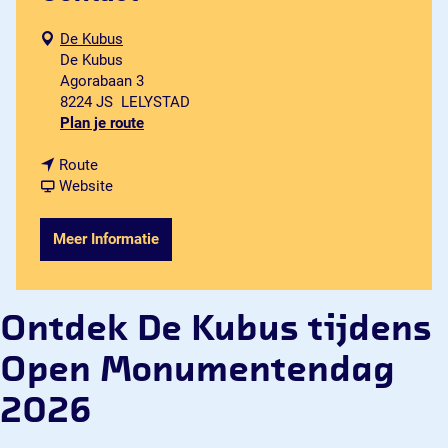
De Kubus
De Kubus
Agorabaan 3
8224 JS
LELYSTAD
n
Plan je route
a
n
a
Route
a
v
r
Website
a
a
O
r
n
n
Meer Informatie
O
O
t
n
n
d
t
t
e
d
d
k
Ontdek De Kubus tijdens
e
e
D
k
k
e
Open Monumentendag
D
D
K
e
e
u
2026
K
K
b
u
u
u