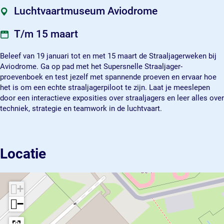
r
r
e
Luchtvaartmuseum Aviodrome
w
w
k
e
e
e
T/m 15 maart
k
k
n
e
e
Beleef van 19 januari tot en met 15 maart de Straaljagerweken bij
n
n
Aviodrome. Ga op pad met het Supersnelle Straaljager-
proevenboek en test jezelf met spannende proeven en ervaar hoe
het is om een echte straaljagerpiloot te zijn. Laat je meeslepen
door een interactieve exposities over straaljagers en leer alles over
techniek, strategie en teamwork in de luchtvaart.
Locatie
+
−