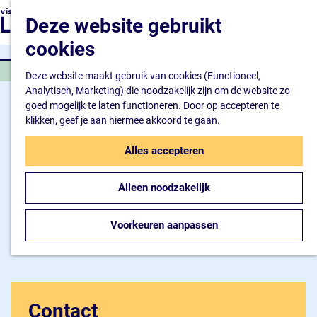
Natuur en watersport
G
K
Z
Deze website gebruikt
Kunst en cultuur
a
a
o
M
Winkelen en ontspan
n
cookies
a
e
e
Eten en drinken
a
r
k
n
MUSEUM BEZOEKEN
a
Deze website maakt gebruik van cookies (Functioneel,
t
e
u
Overnachten
r
Analytisch, Marketing) die noodzakelijk zijn om de website zo
n
Bijzonder overnachte
d
goed mogelijk te laten functioneren. Door op accepteren te
Hotel
e
klikken, geef je aan hiermee akkoord te gaan.
Camping
h
B&B
o
Alles accepteren
m
Plan je bezoek
e
Inspiratiemagazine
Alleen noodzakelijk
p
Bereikbaarheid
a
Informatiepunt
g
Voorkeuren aanpassen
e
Contact