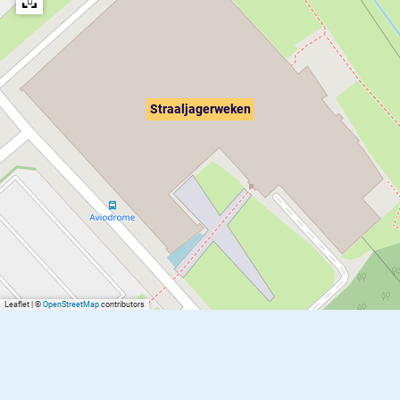
Straaljagerweken
Leaflet
|
©
OpenStreetMap
contributors