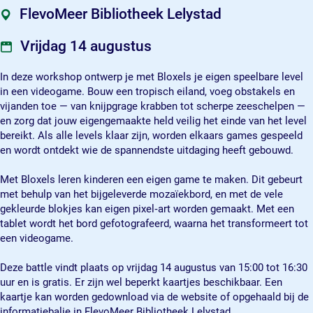
B
c
a
e
B
FlevoMeer Bibliotheek Lelystad
a
h
c
a
a
t
B
h
c
t
Vrijdag 14 augustus
t
a
B
h
t
l
t
a
B
l
In deze workshop ontwerp je met Bloxels je eigen speelbare level
e
t
t
a
e
in een videogame. Bouw een tropisch eiland, voeg obstakels en
:
l
t
t
:
vijanden toe — van knijpgrage krabben tot scherpe zeeschelpen —
B
e
l
t
B
en zorg dat jouw eigengemaakte held veilig het einde van het level
o
:
e
l
o
bereikt. Als alle levels klaar zijn, worden elkaars games gespeeld
u
B
:
e
u
en wordt ontdekt wie de spannendste uitdaging heeft gebouwd.
w
o
B
:
w
j
u
o
B
j
Met Bloxels leren kinderen een eigen game te maken. Dit gebeurt
e
w
u
o
e
met behulp van het bijgeleverde mozaïekbord, en met de vele
e
j
w
u
e
gekleurde blokjes kan eigen pixel‑art worden gemaakt. Met een
i
e
j
w
i
tablet wordt het bord gefotografeerd, waarna het transformeert tot
g
e
e
j
g
een videogame.
e
i
e
e
e
n
g
i
e
n
Deze battle vindt plaats op vrijdag 14 augustus van 15:00 tot 16:30
v
e
g
i
v
uur en is gratis. Er zijn wel beperkt kaartjes beschikbaar. Een
i
n
e
g
i
kaartje kan worden gedownload via de website of opgehaald bij de
d
v
n
e
d
informatiebalie in FlevoMeer Bibliotheek Lelystad.