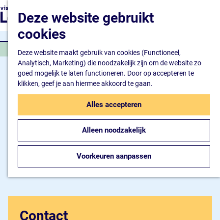
Natuur en watersport
G
K
Z
Deze website gebruikt
Kunst en cultuur
a
a
o
M
Winkelen en ontspan
n
cookies
a
e
e
Eten en drinken
a
r
k
n
WORKSHOP
a
Deze website maakt gebruik van cookies (Functioneel,
t
e
u
Overnachten
r
Analytisch, Marketing) die noodzakelijk zijn om de website zo
n
Bijzonder overnachte
d
goed mogelijk te laten functioneren. Door op accepteren te
Hotel
e
klikken, geef je aan hiermee akkoord te gaan.
Camping
h
B&B
o
Alles accepteren
m
Plan je bezoek
e
Inspiratiemagazine
Alleen noodzakelijk
p
Bereikbaarheid
a
Informatiepunt
g
Voorkeuren aanpassen
e
Contact