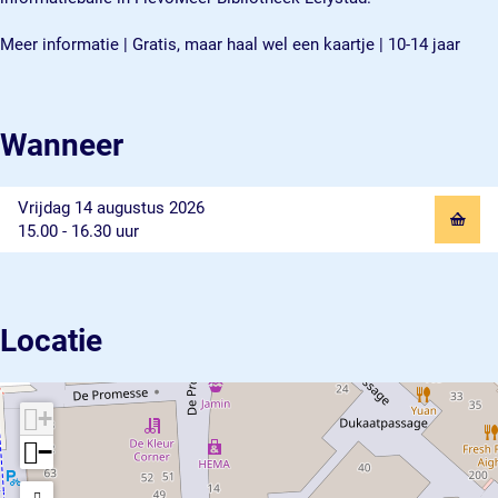
e
i
v
n
e
o
d
i
v
o
Meer informatie | Gratis, maar haal wel een kaartje | 10-14 jaar
g
e
d
i
g
a
o
e
d
a
m
g
o
e
m
e
a
g
o
e
Wanneer
m
a
g
e
m
a
e
m
Vrijdag 14 augustus 2026
e
15.00 - 16.30 uur
Locatie
+
−