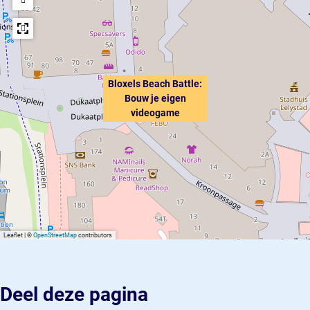
Bloxels Beach Battle:
Bouw je eigen
videogame
Leaflet
|
©
OpenStreetMap
contributors
Deel deze pagina