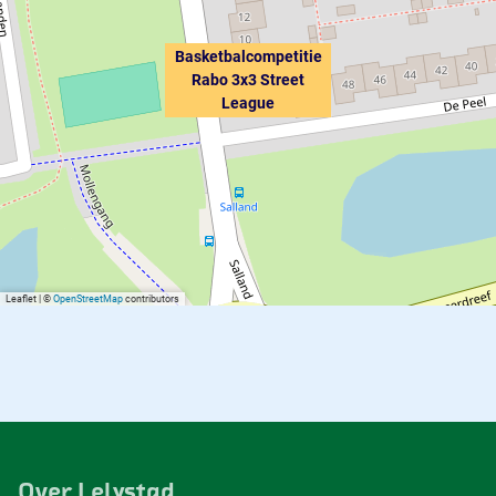
Basketbalcompetitie
Rabo 3x3 Street
League
Leaflet
|
©
OpenStreetMap
contributors
Over Lelystad