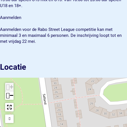
a
L
t
e
a
U18 en 18+.
g
e
L
t
g
u
a
e
L
u
Aanmelden
e
g
a
e
e
u
g
a
Aanmelden voor de Rabo Street League competitie kan met
e
u
g
minimaal 3 en maximaal 6 personen. De inschrijving loopt tot en
e
u
met vrijdag 22 mei.
e
Locatie
+
−