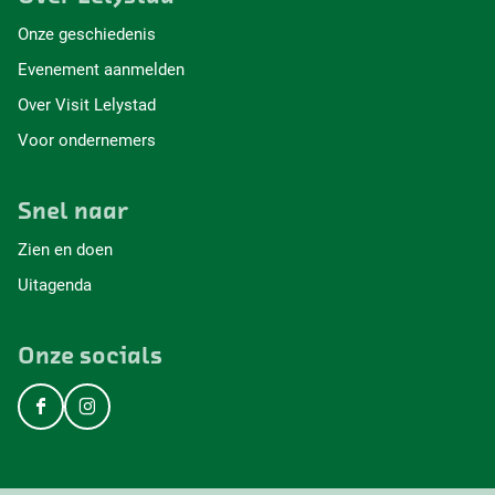
Onze geschiedenis
Evenement aanmelden
Over Visit Lelystad
Voor ondernemers
Snel naar
Zien en doen
Uitagenda
Onze socials
F
I
a
n
c
s
e
t