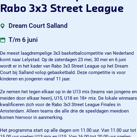
e
m
o
c
e
Rabo 3x3 Street League
t
p
m
o
t
i
e
p
m
i
t
t
e
p
t
Dream Court Salland
i
i
t
e
i
e
t
i
t
e
T/m 6 juni
R
i
t
i
R
a
e
i
t
a
De meest laagdrempelige 3x3 basketbalcompetitie van Nederland
b
R
e
i
b
komt naar Lelystad. Op de zaterdagen 23 mei, 30 mei en 6 juni
o
a
R
e
o
wordt er in het kader van Rabo 3x3 Street League op het Dream
3
b
a
R
3
Court bij Salland volop gebasketbald. Deze competitie is voor
x
o
b
a
x
kinderen en jongeren vanaf 11 jaar.
3
3
o
b
3
S
x
3
o
S
Ze nemen het tegen elkaar op in de U13 mix (teams van jongens en
t
3
x
3
t
meiden door elkaar heen), U15, U18 en 18+ mix. De lokale winnaars
r
S
3
x
r
kwalificeren zich voor de Rabo 3x3 Street League Finales in
e
t
S
3
e
Amsterdam. Alleen teams die alle drie de speeldagen meedoen
e
r
t
S
e
komen hiervoor in aanmerking.
t
e
r
t
t
L
e
e
r
L
Het programma start op alle dagen om 11.00 uur. Van 11.00 uur tot
e
t
e
e
e
15.00 uur spelen U13 mix en U15. Van 16.00 tot 20.00 uur spelen