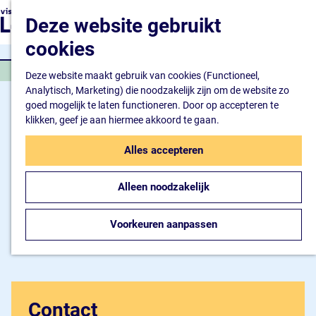
Natuur en watersport
G
K
Z
Deze website gebruikt
Kunst en cultuur
a
a
o
M
Winkelen en ontspan
n
cookies
a
e
e
Eten en drinken
a
r
k
n
OVERIGE BUITENSPORT
a
Deze website maakt gebruik van cookies (Functioneel,
t
e
u
Overnachten
r
Analytisch, Marketing) die noodzakelijk zijn om de website zo
n
Bijzonder overnachte
d
goed mogelijk te laten functioneren. Door op accepteren te
Hotel
e
klikken, geef je aan hiermee akkoord te gaan.
Camping
h
B&B
o
Alles accepteren
m
Plan je bezoek
e
Inspiratiemagazine
Alleen noodzakelijk
p
Bereikbaarheid
a
Informatiepunt
g
Voorkeuren aanpassen
e
Contact