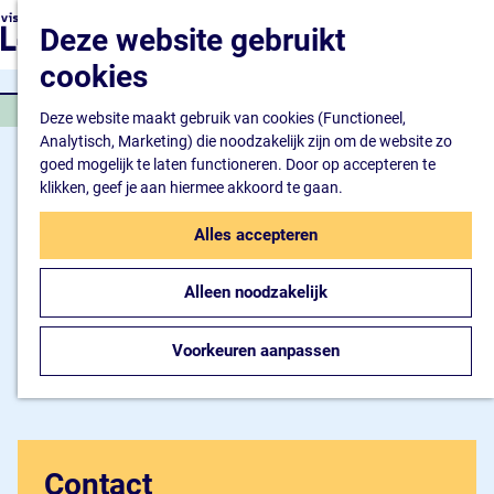
Natuur en watersport
G
K
Z
Deze website gebruikt
Kunst en cultuur
a
a
o
M
Winkelen en ontspan
n
cookies
a
e
e
Eten en drinken
a
r
k
n
SPORTEVENEMENT
a
Deze website maakt gebruik van cookies (Functioneel,
t
e
u
Overnachten
r
Analytisch, Marketing) die noodzakelijk zijn om de website zo
n
Bijzonder overnachte
d
goed mogelijk te laten functioneren. Door op accepteren te
Hotel
e
klikken, geef je aan hiermee akkoord te gaan.
Camping
h
B&B
o
Alles accepteren
m
Plan je bezoek
e
Inspiratiemagazine
Alleen noodzakelijk
p
Bereikbaarheid
a
Informatiepunt
g
Voorkeuren aanpassen
e
Contact