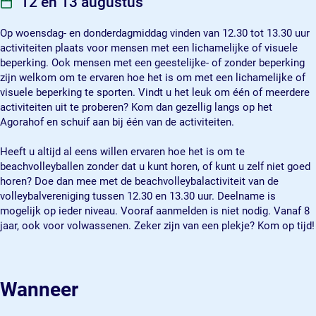
12 en 13 augustus
b
y
l
a
b
-
Op woensdag- en donderdagmiddag vinden van 12.30 tot 13.30 uur
l
a
S
activiteiten plaats voor mensen met een lichamelijke of visuele
-
l
p
beperking. Ook mensen met een geestelijke- of zonder beperking
S
-
o
zijn welkom om te ervaren hoe het is om met een lichamelijke of
p
S
r
visuele beperking te sporten. Vindt u het leuk om één of meerdere
o
p
t
activiteiten uit te proberen? Kom dan gezellig langs op het
r
o
e
Agorahof en schuif aan bij één van de activiteiten.
t
r
n
e
t
m
Heeft u altijd al eens willen ervaren hoe het is om te
n
e
e
beachvolleyballen zonder dat u kunt horen, of kunt u zelf niet goed
m
n
t
horen? Doe dan mee met de beachvolleybalactiviteit van de
e
m
e
volleybalvereniging tussen 12.30 en 13.30 uur. Deelname is
t
e
e
mogelijk op ieder niveau. Vooraf aanmelden is niet nodig. Vanaf 8
e
t
n
jaar, ook voor volwassenen. Zeker zijn van een plekje? Kom op tijd!
e
e
b
n
e
e
b
n
p
e
b
e
Wanneer
p
e
r
e
p
k