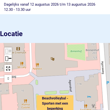
r
e
i
Dagelijks vanaf 12 augustus 2026 t/m 13 augustus 2026
k
r
n
12.30 - 13.30 uur
i
k
g
n
i
g
n
g
Locatie
+
−
Beachvolleybal -
Sporten met een
beperking