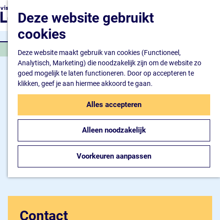
Natuur en watersport
G
K
Z
Deze website gebruikt
Kunst en cultuur
a
a
o
M
Winkelen en ontspan
n
cookies
a
e
e
Eten en drinken
a
r
k
n
JAZZ OF WERELDMUZIEK
a
Deze website maakt gebruik van cookies (Functioneel,
t
e
u
Overnachten
r
Analytisch, Marketing) die noodzakelijk zijn om de website zo
n
Bijzonder overnachte
d
goed mogelijk te laten functioneren. Door op accepteren te
Hotel
e
klikken, geef je aan hiermee akkoord te gaan.
Camping
h
B&B
o
Alles accepteren
m
Plan je bezoek
e
Inspiratiemagazine
Alleen noodzakelijk
p
Bereikbaarheid
a
Informatiepunt
g
Voorkeuren aanpassen
e
Contact