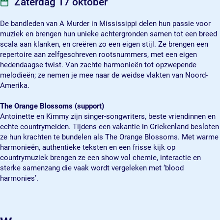
Zaterdag 17 oktober
i
M
M
s
s
i
i
i
De bandleden van A Murder in Mississippi delen hun passie voor
s
s
s
s
muziek en brengen hun unieke achtergronden samen tot een breed
i
s
s
s
scala aan klanken, en creëren zo een eigen stijl. Ze brengen een
s
i
i
i
repertoire aan zelfgeschreven rootsnummers, met een eigen
s
s
s
p
hedendaagse twist. Van zachte harmonieën tot opzwepende
i
s
s
p
melodieën; ze nemen je mee naar de weidse vlakten van Noord-
p
i
i
i
Amerika.
p
p
p
i
p
p
The Orange Blossoms (support)
i
i
Antoinette en Kimmy zijn singer-songwriters, beste vriendinnen en
echte countrymeiden. Tijdens een vakantie in Griekenland besloten
ze hun krachten te bundelen als The Orange Blossoms. Met warme
harmonieën, authentieke teksten en een frisse kijk op
countrymuziek brengen ze een show vol chemie, interactie en
sterke samenzang die vaak wordt vergeleken met ‘blood
harmonies’.