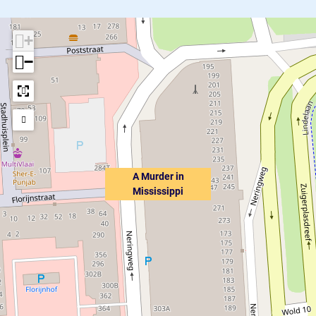
+
−
A Murder in
Mississippi