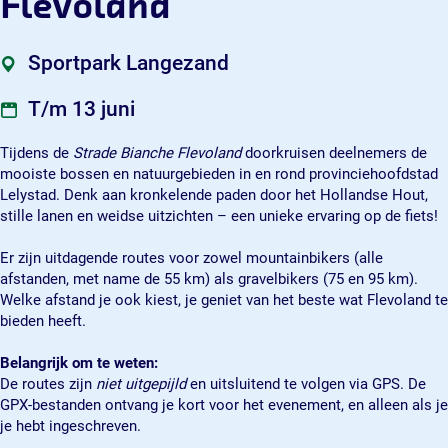
Flevoland
h
c
c
F
e
h
h
l
F
e
e
e
Sportpark Langezand
l
F
F
v
e
l
l
o
T/m 13 juni
v
e
e
l
o
v
v
a
Tijdens de
Strade Bianche Flevoland
doorkruisen deelnemers de
l
o
o
n
mooiste bossen en natuurgebieden in en rond provinciehoofdstad
a
l
l
d
Lelystad. Denk aan kronkelende paden door het Hollandse Hout,
n
a
a
stille lanen en weidse uitzichten – een unieke ervaring op de fiets!
d
n
n
d
d
Er zijn uitdagende routes voor zowel mountainbikers (alle
afstanden, met name de 55 km) als gravelbikers (75 en 95 km).
Welke afstand je ook kiest, je geniet van het beste wat Flevoland te
bieden heeft.
Belangrijk om te weten:
De routes zijn
niet uitgepijld
en uitsluitend te volgen via GPS. De
GPX-bestanden ontvang je kort voor het evenement, en alleen als je
je hebt ingeschreven.