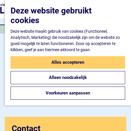
Natuur en watersport
G
K
Z
Deze website gebruikt
Kunst en cultuur
a
a
o
M
Winkelen en ontspan
n
cookies
a
e
e
Eten en drinken
a
r
k
n
FIETSTOCHT
a
Deze website maakt gebruik van cookies (Functioneel,
t
e
u
Overnachten
r
Analytisch, Marketing) die noodzakelijk zijn om de website zo
n
Bijzonder overnachte
d
goed mogelijk te laten functioneren. Door op accepteren te
Hotel
e
klikken, geef je aan hiermee akkoord te gaan.
Camping
h
B&B
o
Alles accepteren
m
Plan je bezoek
e
Inspiratiemagazine
Alleen noodzakelijk
p
Bereikbaarheid
a
Informatiepunt
g
Voorkeuren aanpassen
e
Contact