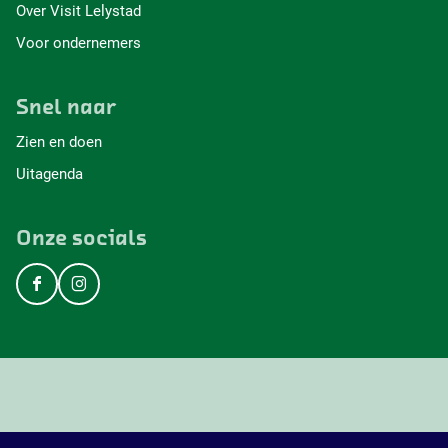
Over Visit Lelystad
Voor ondernemers
Snel naar
Zien en doen
Uitagenda
Onze socials
F
I
a
n
c
s
e
t
b
a
o
g
o
r
k
a