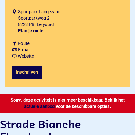
Sportpark Langezand
Sportparkweg 2
8223 PB
Lelystad
n
Plan je route
a
n
a
Route
a
n
r
E-mail
a
a
v
S
Website
r
a
a
t
S
r
n
r
Inschrijven
t
S
S
a
r
t
t
d
a
r
r
e
d
a
a
B
Sorry, deze activiteit is niet meer beschikbaar. Bekijk het
e
d
d
i
actuele aanbod
B
e
e
a
voor de beschikbare opties.
i
B
B
n
a
i
i
c
Strade Bianche
n
a
a
h
c
n
n
e