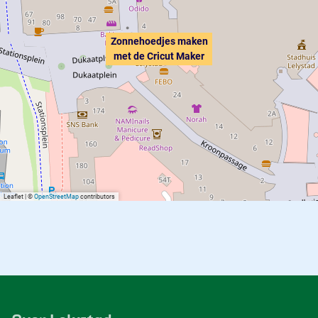
Zonnehoedjes maken
met de Cricut Maker
Leaflet
|
©
OpenStreetMap
contributors