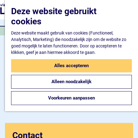
Natuur en watersport
G
K
Z
Deze website gebruikt
Kunst en cultuur
a
a
o
M
Winkelen en ontspan
n
cookies
a
e
e
Eten en drinken
a
r
k
n
WORKSHOP
a
Deze website maakt gebruik van cookies (Functioneel,
t
e
u
Overnachten
r
Analytisch, Marketing) die noodzakelijk zijn om de website zo
n
Bijzonder overnachte
d
goed mogelijk te laten functioneren. Door op accepteren te
Hotel
e
klikken, geef je aan hiermee akkoord te gaan.
Camping
h
B&B
o
Alles accepteren
m
Plan je bezoek
e
Inspiratiemagazine
Alleen noodzakelijk
p
Bereikbaarheid
a
Informatiepunt
g
Voorkeuren aanpassen
e
Contact