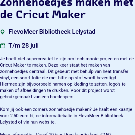
Zonnehoedjes maken met
m
e
j
d
m
a
s
e
j
a
de Cricut Maker
k
m
s
e
k
e
a
m
s
e
n
k
a
m
n
FlevoMeer Bibliotheek Lelystad
m
e
k
a
m
e
n
e
k
e
T/m 28 juli
t
m
n
e
t
d
e
m
n
d
Je hoeft niet supercreatief te zijn om toch mooie projecten met de
e
t
e
m
e
Cricut Maker te maken. Deze keer staat het maken van
C
d
t
e
C
zonnehoedjes centraal. Dit gebeurt met behulp van heat transfer
r
e
d
t
r
vinyl, een soort folie die met hitte op stof wordt bevestigd.
i
C
e
d
i
Hiermee zijn bijvoorbeeld namen op kleding te zetten, logo’s te
c
r
C
e
c
maken of afbeeldingen te drukken. Voor dit project wordt
u
i
r
C
u
gebruikgemaakt van een hoedenpers.
t
c
i
r
t
M
u
c
i
M
Kom jij ook een zomers zonnehoedje maken? Je haalt een kaartje
a
t
u
c
a
voor 2,50 euro bij de informatiebalie in FlevoMeer Bibliotheek
k
M
t
u
k
Lelystad of via hun website.
e
a
M
t
e
r
k
a
M
r
Meer informatie | Vanaf 10 jaar | Een kaartje kost €2,50