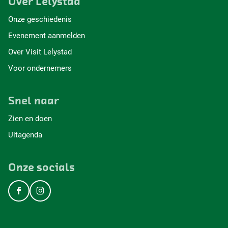
Over Lelystad
Onze geschiedenis
Evenement aanmelden
Over Visit Lelystad
Voor ondernemers
Snel naar
Zien en doen
Uitagenda
Onze socials
F
I
a
n
c
s
e
t