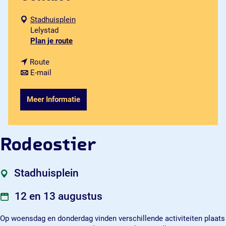
Stadhuisplein
Lelystad
n
Plan je route
a
n
a
Route
a
n
r
E-mail
a
a
R
r
a
o
Meer Informatie
R
r
d
o
R
e
d
o
o
e
d
s
Rodeostier
o
e
t
s
o
i
t
s
e
Stadhuisplein
i
t
r
e
i
12 en 13 augustus
r
e
r
Op woensdag en donderdag vinden verschillende activiteiten plaats