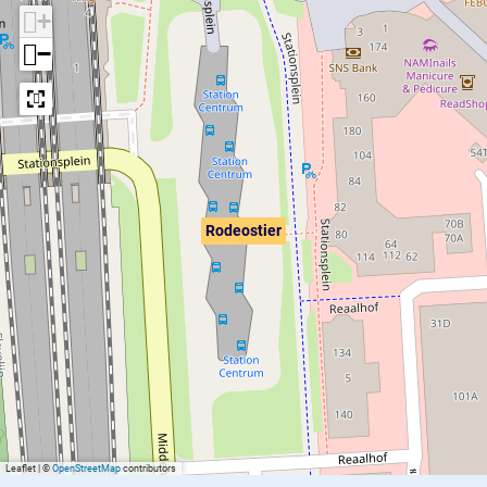
+
−
Rodeostier
Leaflet
|
©
OpenStreetMap
contributors