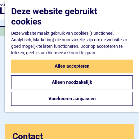
Natuur en watersport
G
K
Z
Deze website gebruikt
Kunst en cultuur
a
a
o
M
Winkelen en ontspan
n
cookies
a
e
e
Eten en drinken
a
r
k
n
SPORTEVENEMENT
a
Deze website maakt gebruik van cookies (Functioneel,
t
e
u
Overnachten
r
Analytisch, Marketing) die noodzakelijk zijn om de website zo
n
Bijzonder overnachte
d
goed mogelijk te laten functioneren. Door op accepteren te
Hotel
e
klikken, geef je aan hiermee akkoord te gaan.
Camping
h
B&B
o
Alles accepteren
m
Plan je bezoek
e
Inspiratiemagazine
Alleen noodzakelijk
p
Bereikbaarheid
a
Informatiepunt
g
Voorkeuren aanpassen
e
Contact