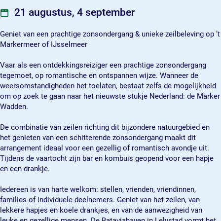
s
i
u
21 augustus, 4 september
e
s
i
e
s
Geniet van een prachtige zonsondergang & unieke zeilbeleving op ’t
e
Markermeer of IJsselmeer
Vaar als een ontdekkingsreiziger een prachtige zonsondergang
tegemoet, op romantische en ontspannen wijze. Wanneer de
weersomstandigheden het toelaten, bestaat zelfs de mogelijkheid
om op zoek te gaan naar het nieuwste stukje Nederland: de Marker
Wadden.
De combinatie van zeilen richting dit bijzondere natuurgebied en
het genieten van een schitterende zonsondergang maakt dit
arrangement ideaal voor een gezellig of romantisch avondje uit.
Tijdens de vaartocht zijn bar en kombuis geopend voor een hapje
en een drankje.
Iedereen is van harte welkom: stellen, vrienden, vriendinnen,
families of individuele deelnemers. Geniet van het zeilen, van
lekkere hapjes en koele drankjes, en van de aanwezigheid van
leuke en gezellige mensen. De Bataviahaven in Lelystad vormt het