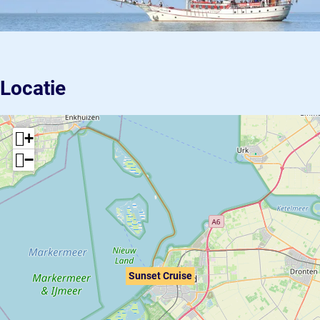
Locatie
+
−
Sunset Cruise