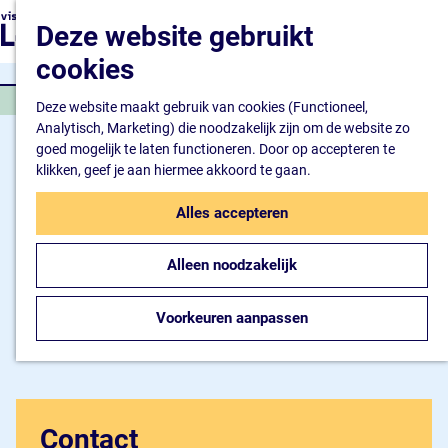
Natuur en watersport
G
K
Z
Deze website gebruikt
Kunst en cultuur
a
a
o
M
Winkelen en ontspan
n
cookies
a
e
e
Eten en drinken
a
r
k
n
VAREN
a
Deze website maakt gebruik van cookies (Functioneel,
t
e
u
Overnachten
r
Analytisch, Marketing) die noodzakelijk zijn om de website zo
n
Bijzonder overnachte
d
goed mogelijk te laten functioneren. Door op accepteren te
Hotel
e
klikken, geef je aan hiermee akkoord te gaan.
Camping
h
B&B
o
Alles accepteren
m
Plan je bezoek
e
Inspiratiemagazine
Alleen noodzakelijk
p
Bereikbaarheid
a
Informatiepunt
g
Voorkeuren aanpassen
e
Contact