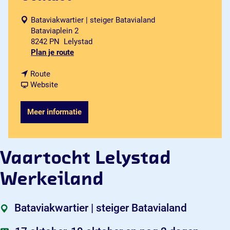
Bataviakwartier | steiger Batavialand
Bataviaplein 2
8242 PN
Lelystad
n
Plan je route
a
n
a
Route
a
v
r
Website
a
a
V
r
n
a
Meer informatie
V
V
a
a
a
r
a
a
t
r
r
o
Vaartocht Lelystad
t
t
c
o
o
h
Werkeiland
c
c
t
h
h
L
t
t
e
Bataviakwartier | steiger Batavialand
L
L
l
e
e
y