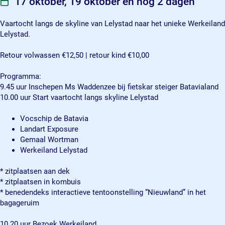
17 oktober, 19 oktober en nog 2 dagen
l
l
s
y
y
t
Vaartocht langs de skyline van Lelystad naar het unieke Werkeiland
s
s
a
Lelystad.
t
t
d
a
a
W
Retour volwassen €12,50 | retour kind €10,00
d
d
e
W
W
r
Programma:
e
e
k
9.45 uur Inschepen Ms Waddenzee bij fietskar steiger Batavialand
r
r
e
10.00 uur Start vaartocht langs skyline Lelystad
k
k
i
e
e
l
Vocschip de Batavia
i
i
a
Landart Exposure
l
l
n
Gemaal Wortman
a
a
d
Werkeiland Lelystad
n
n
d
d
* zitplaatsen aan dek
* zitplaatsen in kombuis
* benedendeks interactieve tentoonstelling “Nieuwland” in het
bagageruim
10.20 uur Bezoek Werkeiland