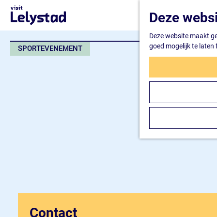
G
Deze websi
a
n
Deze website maakt geb
a
goed mogelijk te laten
SPORTEVENEMENT
a
r
d
e
h
o
m
e
p
a
g
e
Contact