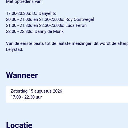
Met optredens van:
a
p
t
r
a
y
17.00-20.30u: DJ Danyelito
t
r
20.30 - 21.00u en 21.30-22.00u: Roy Oostwegel
y
t
21.00 - 21.30u en 22.30-23.00u: Luca Feron
y
22.00 - 22.30u: Danny de Munk
Van de eerste beats tot de laatste meezinger: dit wordt dé afte
Lelystad.
Wanneer
Zaterdag 15 augustus 2026
17.00 - 22.30 uur
Locatie