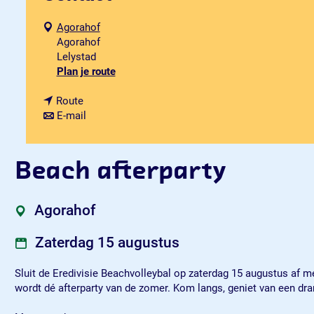
Agorahof
Agorahof
Lelystad
n
Plan je route
a
n
a
Route
a
n
r
E-mail
a
a
B
r
a
e
B
r
a
Beach afterparty
e
B
c
a
e
h
c
a
a
Agorahof
h
c
f
a
h
t
Zaterdag 15 augustus
f
a
e
t
f
r
Sluit de Eredivisie Beachvolleybal op zaterdag 15 augustus af m
e
t
p
wordt dé afterparty van de zomer. Kom langs, geniet van een dra
r
e
a
p
r
r