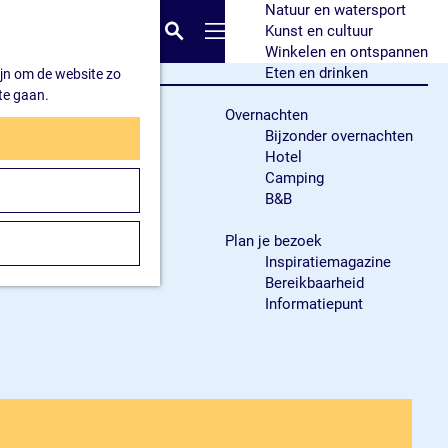
Natuur en watersport
K
Z
Kunst en cultuur
a
o
M
Winkelen en ontspannen
a
e
e
Eten en drinken
ijn om de website zo
r
k
n
te gaan.
t
e
u
Overnachten
n
Bijzonder overnachten
Hotel
Camping
B&B
Plan je bezoek
Inspiratiemagazine
Bereikbaarheid
Informatiepunt