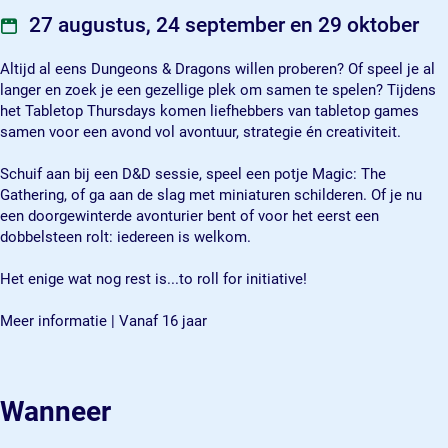
s
u
h
T
s
27 augustus, 24 september en 29 oktober
d
r
u
h
d
a
s
r
u
a
Altijd al eens Dungeons & Dragons willen proberen? Of speel je al
y
d
s
r
y
langer en zoek je een gezellige plek om samen te spelen? Tijdens
s
a
d
s
s
het Tabletop Thursdays komen liefhebbers van tabletop games
y
a
d
samen voor een avond vol avontuur, strategie én creativiteit.
s
y
a
s
y
Schuif aan bij een D&D sessie, speel een potje Magic: The
s
Gathering, of ga aan de slag met miniaturen schilderen. Of je nu
een doorgewinterde avonturier bent of voor het eerst een
dobbelsteen rolt: iedereen is welkom.
Het enige wat nog rest is...to roll for initiative!
Meer informatie | Vanaf 16 jaar
Wanneer