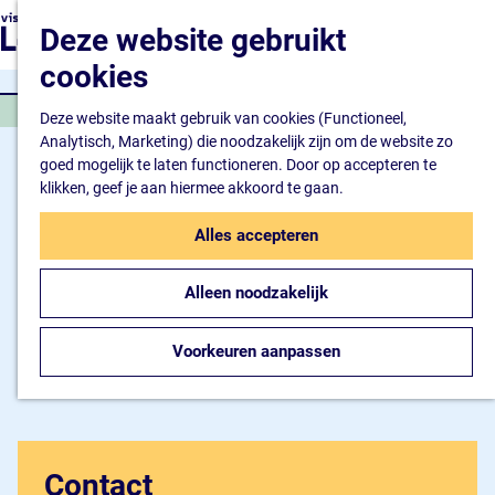
Natuur en watersport
G
K
Z
Deze website gebruikt
Kunst en cultuur
a
a
o
M
Winkelen en ontspan
n
cookies
a
e
e
Eten en drinken
a
r
k
n
PROGRAMMA
a
Deze website maakt gebruik van cookies (Functioneel,
t
e
u
Overnachten
r
Analytisch, Marketing) die noodzakelijk zijn om de website zo
n
Bijzonder overnachte
d
goed mogelijk te laten functioneren. Door op accepteren te
Hotel
e
klikken, geef je aan hiermee akkoord te gaan.
Camping
h
B&B
o
Alles accepteren
m
Plan je bezoek
e
Inspiratiemagazine
Alleen noodzakelijk
p
Bereikbaarheid
a
Informatiepunt
g
Voorkeuren aanpassen
e
Contact