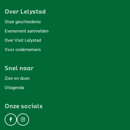
Over Lelystad
Onze geschiedenis
Evenement aanmelden
Over Visit Lelystad
Voor ondernemers
Snel naar
Zien en doen
Uitagenda
Onze socials
F
I
a
n