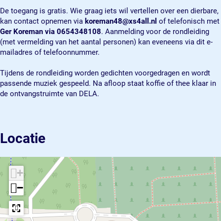
L
s
s
l
De toegang is gratis. Wie graag iets wil vertellen over een dierbare,
e
L
L
y
kan contact opnemen via
koreman48@xs4all.nl
of telefonisch met
l
e
e
s
Ger Koreman via
0654348108
. Aanmelding voor de rondleiding
y
l
l
t
(met vermelding van het aantal personen) kan eveneens via dit e-
s
y
y
a
mailadres of telefoonnummer.
t
s
s
d
a
t
t
(
Tijdens de rondleiding worden gedichten voorgedragen en wordt
d
a
a
Ö
passende muziek gespeeld. Na afloop staat koffie of thee klaar in
(
d
d
l
de ontvangstruimte van DELA.
Ö
(
(
a
l
Ö
Ö
n
a
l
l
d
n
a
a
h
Locatie
d
n
n
o
h
d
d
r
o
h
h
s
r
o
o
t
+
s
r
r
)
−
t
s
s
)
t
t
)
)