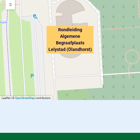
Rondleiding
Algemene
Begraafplaats
Lelystad (Ölandhorst)
Leaflet
|
©
OpenStreetMap
contributors