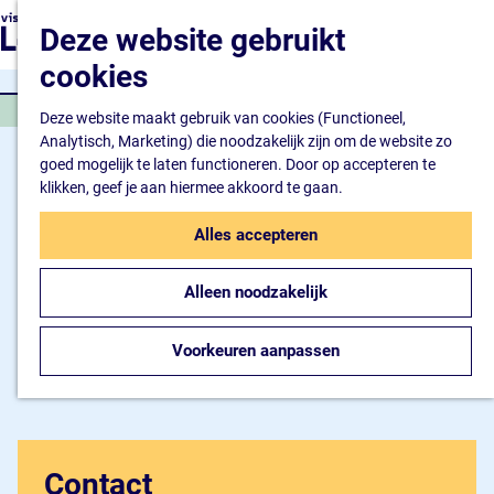
Natuur en watersport
G
K
Z
Deze website gebruikt
Kunst en cultuur
a
a
o
M
Winkelen en ontspan
n
cookies
a
e
e
Eten en drinken
a
r
k
n
RONDLEIDING
a
Deze website maakt gebruik van cookies (Functioneel,
t
e
u
Overnachten
r
Analytisch, Marketing) die noodzakelijk zijn om de website zo
n
Bijzonder overnachte
d
goed mogelijk te laten functioneren. Door op accepteren te
Hotel
e
klikken, geef je aan hiermee akkoord te gaan.
Camping
h
B&B
o
Alles accepteren
m
Plan je bezoek
e
Inspiratiemagazine
Alleen noodzakelijk
p
Bereikbaarheid
a
Informatiepunt
g
Voorkeuren aanpassen
e
Contact