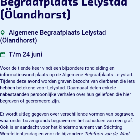
Begraafplaats Lelystad
A
g
g
g
l
A
A
e
(Ölandhorst)
g
l
l
m
e
g
g
e
m
e
e
n
Algemene Begraafplaats Lelystad
e
m
m
e
(Ölandhorst)
n
e
e
B
e
n
n
e
T/m 24 juni
B
e
e
g
e
B
B
r
Voor de tiende keer vindt een bijzondere rondleiding en
g
e
e
a
informatieavond plaats op de Algemene Begraafplaats Lelystad.
r
g
g
a
Tijdens deze avond worden graven bezocht van dierbaren die iets
a
r
r
f
hebben betekend voor Lelystad. Daarnaast delen enkele
a
a
a
p
nabestaanden persoonlijke verhalen over hun geliefden die hier
f
a
a
l
begraven of gecremeerd zijn.
p
f
f
a
l
p
p
a
Er wordt uitleg gegeven over verschillende vormen van begraven,
a
l
l
t
waaronder bovengronds begraven en het schudden van een graf.
a
a
a
s
Ook is er aandacht voor het kindermonument van Stichting
t
a
a
L
Wereldlichtjesdag en voor de bijzondere
Telefoon van de Wind
.
s
t
t
e