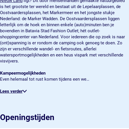
Nieuw Land
ligt? Dit door mensenhanden gemaakte natuurgebied
r
p
p
O
r
m
is het grootste ter wereld en bestaat uit de Lepelaarplassen, de
t
e
p
p
t
p
Oostvaardersplassen, het Markermeer en het jongste stukje
j
r
e
p
j
i
Nederland: de Marker Wadden. De Oostvaardersplassen liggen
e
t
r
e
e
n
letterlijk om de hoek en binnen enkele (auto)minuten ben je
j
t
r
g
bovendien in Batavia Stad Fashion Outlet; hét outlet-
e
j
t
’
shoppingcenter van Nederland. Voor iedereen die op zoek is naar
e
j
t
(ont)spanning is er rondom de camping ook genoeg te doen. Zo
e
O
zijn er verschillende wandel- en fietsroutes, allerlei
p
watersportmogelijkheden en een heus vispark met verschillende
p
visvijvers.
e
r
Kampeermogelijkheden
t
Even helemaal tot rust komen tijdens een we…
j
e
Lees verder
Openingstijden