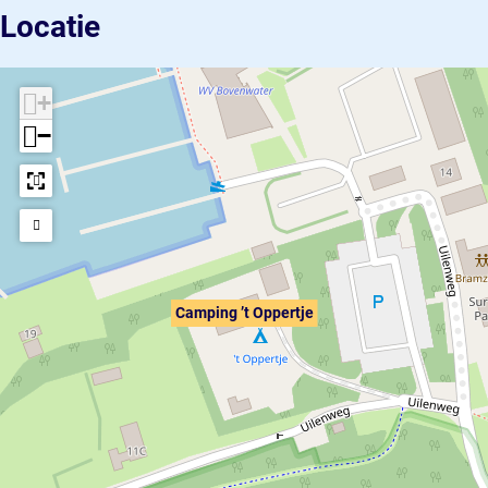
Locatie
+
−
Camping ’t Oppertje