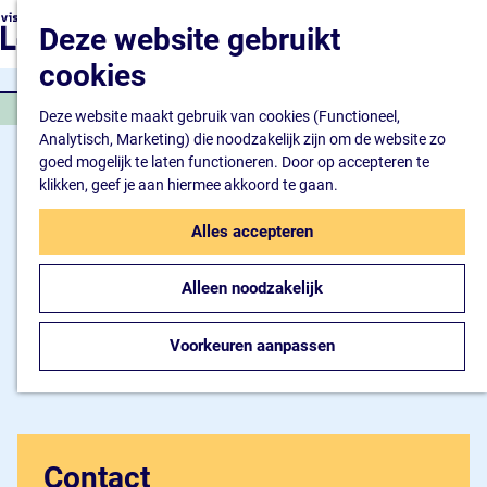
Natuur en watersport
G
K
Z
Deze website gebruikt
Kunst en cultuur
a
a
o
M
Winkelen en ontspan
n
cookies
a
e
e
Eten en drinken
a
r
k
n
KUNST EN CULTUUR
a
Deze website maakt gebruik van cookies (Functioneel,
t
e
u
Overnachten
r
Analytisch, Marketing) die noodzakelijk zijn om de website zo
n
Bijzonder overnachte
d
goed mogelijk te laten functioneren. Door op accepteren te
Hotel
e
klikken, geef je aan hiermee akkoord te gaan.
Camping
h
B&B
o
Alles accepteren
m
Plan je bezoek
e
Inspiratiemagazine
Alleen noodzakelijk
p
Bereikbaarheid
a
Informatiepunt
g
Voorkeuren aanpassen
e
Contact