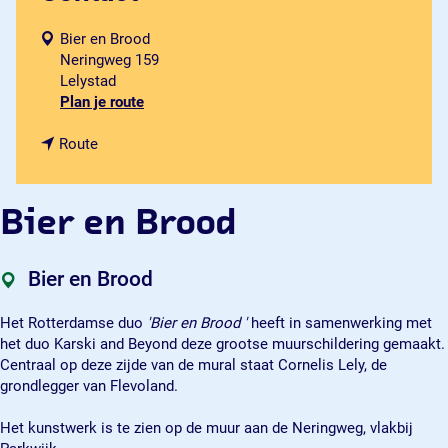
Bier en Brood
Neringweg 159
Lelystad
n
Plan je route
a
n
a
Route
a
r
a
B
r
i
Bier en Brood
B
e
i
r
e
e
Bier en Brood
r
n
e
B
Het Rotterdamse duo
'Bier en Brood '
heeft in samenwerking met
n
r
het duo Karski and Beyond deze grootse muurschildering gemaakt.
B
o
Centraal op deze zijde van de mural staat Cornelis Lely, de
r
o
grondlegger van Flevoland.
o
d
o
Het kunstwerk is te zien op de muur aan de Neringweg, vlakbij
d