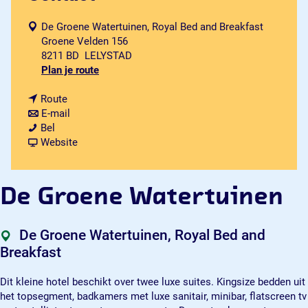
De Groene Watertuinen, Royal Bed and Breakfast
Groene Velden 156
8211 BD
LELYSTAD
n
Plan je route
a
n
a
Route
a
n
r
E-mail
D
a
a
D
Bel
e
r
a
v
e
Website
G
D
r
a
G
r
e
D
n
r
o
G
e
D
o
De Groene Watertuinen
e
r
G
e
e
n
o
r
G
n
e
e
o
r
e
De Groene Watertuinen, Royal Bed and
W
n
e
o
W
Breakfast
a
e
n
e
a
t
W
e
n
t
Dit kleine hotel beschikt over twee luxe suites. Kingsize bedden uit
e
a
W
e
e
het topsegment, badkamers met luxe sanitair, minibar, flatscreen tv
r
t
a
W
r