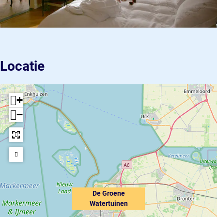
Locatie
+
−
De Groene
Watertuinen