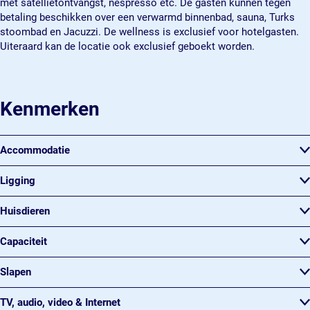
met satellietontvangst, nespresso etc. De gasten kunnen tegen
t
e
t
a
t
betaling beschikken over een verwarmd binnenbad, sauna, Turks
u
r
e
t
u
stoombad en Jacuzzi. De wellness is exclusief voor hotelgasten.
i
t
r
e
i
Uiteraard kan de locatie ook exclusief geboekt worden.
n
u
t
r
n
e
i
u
t
e
n
n
i
u
n
e
n
i
Kenmerken
n
e
n
n
e
n
Accommodatie
Ligging
Huisdieren
Capaciteit
Slapen
TV, audio, video & Internet