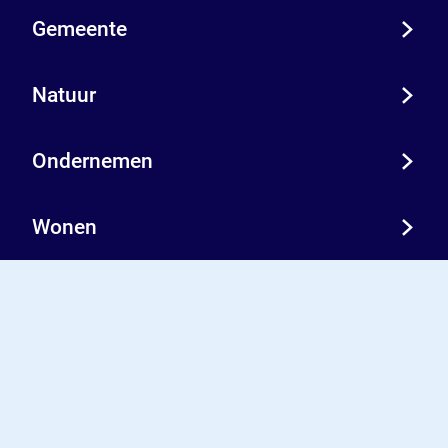
a
t
Gemeente
d
a
d
Natuur
Ondernemen
Wonen