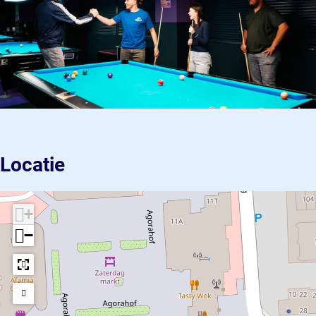
Locatie
+
−