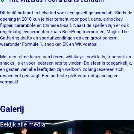
l
o
P
s
l
&
o
o
P
&
Dit is dé hotspot in Lelystad voor een gezellige avond uit. Sinds de
D
l
o
o
D
opening in 2016 kun je hier terecht voor pool, darts, airhockey,
a
&
l
o
a
flipper, carambole en Chinese 8-ball. Naast de spellen zijn er ook
r
D
&
l
r
regelmatig evenementen zoals BeerPong-toernooien, Magic: The
t
a
D
&
t
Gathering-drafts en sportuitzendingen op een groot scherm,
s
r
a
D
s
waaronder Formule 1, snooker, EK en WK voetbal.
c
t
r
a
c
e
s
t
r
e
Met een ruime keuze aan bieren, whiskey's, cocktails, frisdrank en
n
c
s
t
n
snacks, is er voor iedereen iets te vinden. De sfeer is toegankelijk,
t
e
c
s
t
en gasten van alle leeftijden zijn welkom, zolang iedereen zich
r
n
e
c
r
respectvol gedraagt. Een perfecte plek voor ontspanning en
u
t
n
e
u
vermaak!
m
r
t
n
m
u
r
t
m
u
r
m
u
Galerij
m
Bekijk alle media