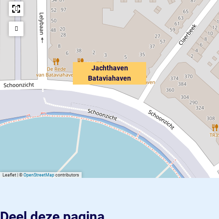
Jachthaven
Bataviahaven
Leaflet
|
©
OpenStreetMap
contributors
Deel deze pagina