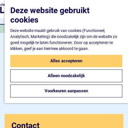
Natuur en watersport
G
K
Z
Deze website gebruikt
Kunst en cultuur
a
a
o
M
Winkelen en ontspan
n
cookies
a
e
e
Eten en drinken
a
r
k
n
JACHTHAVEN
a
Deze website maakt gebruik van cookies (Functioneel,
t
e
u
Overnachten
r
Analytisch, Marketing) die noodzakelijk zijn om de website zo
n
Bijzonder overnachte
d
goed mogelijk te laten functioneren. Door op accepteren te
Hotel
e
klikken, geef je aan hiermee akkoord te gaan.
Camping
h
B&B
o
Alles accepteren
m
Plan je bezoek
e
Inspiratiemagazine
Alleen noodzakelijk
p
Bereikbaarheid
a
Informatiepunt
g
Voorkeuren aanpassen
e
Contact