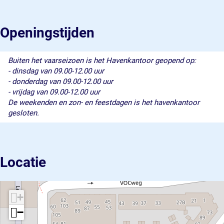
v
t
a
B
v
i
a
t
a
i
a
v
a
t
a
Openingstijden
h
i
v
a
h
a
a
i
v
a
v
h
a
i
v
Buiten het vaarseizoen is het Havenkantoor geopend op:
e
a
h
a
e
- dinsdag van 09.00-12.00 uur
n
v
a
h
n
- donderdag van 09.00-12.00 uur
e
v
a
- vrijdag van 09.00-12.00 uur
n
e
v
De weekenden en zon- en feestdagen is het havenkantoor
n
e
gesloten.
n
Locatie
+
−