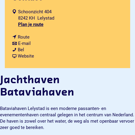
Schoonzicht 404
8242 KH
Lelystad
n
Plan je route
a
n
a
Route
a
n
r
E-mail
J
a
a
J
Bel
a
r
a
v
a
Website
c
J
r
a
c
h
a
J
n
h
t
c
a
J
t
Jachthaven
h
h
c
a
h
a
t
h
c
a
Bataviahaven
v
h
t
h
v
e
a
h
t
e
n
v
a
h
n
Bataviahaven Lelystad is een moderne passanten- en
B
e
v
a
B
evenementenhaven centraal gelegen in het centrum van Nederland.
a
n
e
v
a
De haven is zowel over het water, de weg als met openbaar vervoer
t
B
n
e
t
zeer goed te bereiken.
a
a
B
n
a