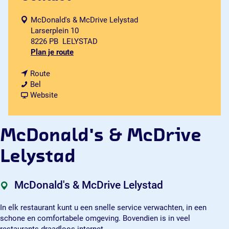
McDonald's & McDrive Lelystad
Larserplein 10
8226 PB
LELYSTAD
n
Plan je route
a
n
a
Route
M
a
r
Bel
c
a
v
M
Website
D
r
a
c
o
M
n
D
n
c
M
o
McDonald's & McDrive
a
D
c
n
l
o
D
a
Lelystad
d
n
o
l
'
a
n
d
s
l
a
'
McDonald's & McDrive Lelystad
&
d
l
s
M
'
d
&
In elk restaurant kunt u een snelle service verwachten, in een
c
s
'
M
schone en comfortabele omgeving. Bovendien is in veel
D
&
s
c