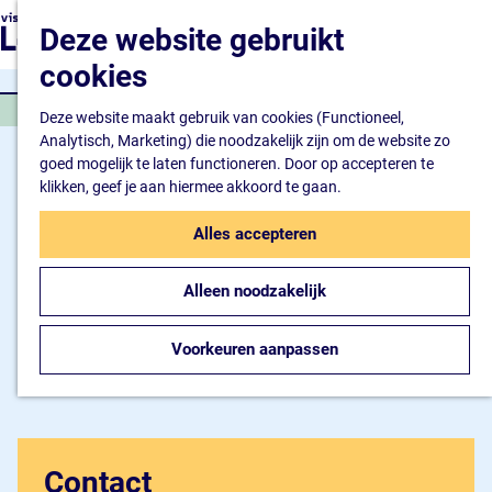
Natuur en watersport
G
K
Z
Deze website gebruikt
Kunst en cultuur
a
a
o
M
Winkelen en ontspan
n
cookies
a
e
e
Eten en drinken
a
r
k
n
RESTAURANT
a
Deze website maakt gebruik van cookies (Functioneel,
t
e
u
Overnachten
r
Analytisch, Marketing) die noodzakelijk zijn om de website zo
n
Bijzonder overnachte
d
goed mogelijk te laten functioneren. Door op accepteren te
Hotel
e
klikken, geef je aan hiermee akkoord te gaan.
Camping
h
B&B
o
Alles accepteren
m
Plan je bezoek
e
Inspiratiemagazine
Alleen noodzakelijk
p
Bereikbaarheid
a
Informatiepunt
g
Voorkeuren aanpassen
e
Contact