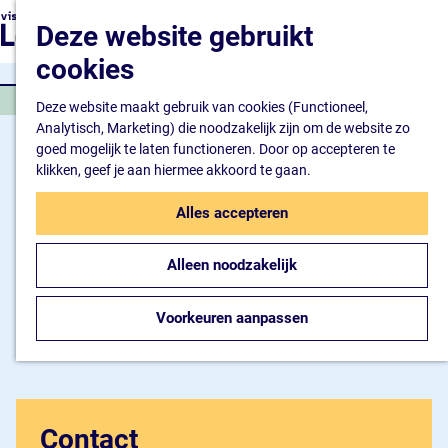
Natuur en watersport
G
K
Z
Deze website gebruikt
Kunst en cultuur
a
a
o
M
Winkelen en ontspan
n
cookies
a
e
e
Eten en drinken
a
r
k
n
KUNST EN CULTUUR
a
Deze website maakt gebruik van cookies (Functioneel,
t
e
u
Overnachten
r
Analytisch, Marketing) die noodzakelijk zijn om de website zo
n
Bijzonder overnachte
d
goed mogelijk te laten functioneren. Door op accepteren te
Hotel
e
klikken, geef je aan hiermee akkoord te gaan.
Camping
h
B&B
o
Alles accepteren
m
Plan je bezoek
e
Inspiratiemagazine
Alleen noodzakelijk
p
Bereikbaarheid
a
Informatiepunt
g
Voorkeuren aanpassen
e
Contact