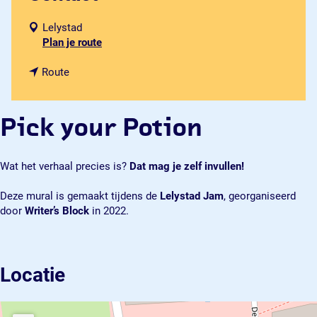
Lelystad
n
Plan je route
a
n
a
Route
a
r
a
P
r
i
Pick your Potion
P
c
i
k
c
y
Wat het verhaal precies is?
Dat mag je zelf invullen!
k
o
y
u
Deze mural is gemaakt tijdens de
Lelystad Jam
, georganiseerd
o
r
door
Writer’s Block
in 2022.
u
P
r
o
P
t
o
i
Locatie
t
o
i
n
o