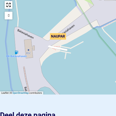
NAUPAR
Leaflet
|
©
OpenStreetMap
contributors
Deel deze pagina