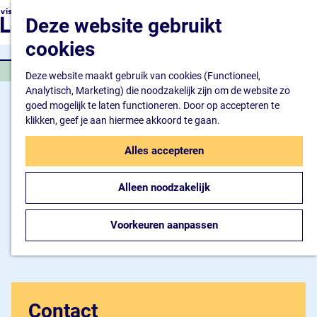
Natuur en watersport
G
K
Z
Deze website gebruikt
Kunst en cultuur
a
a
o
M
Winkelen en ontspan
n
cookies
a
e
e
Eten en drinken
a
r
k
n
WATERSPORT
a
Deze website maakt gebruik van cookies (Functioneel,
t
e
u
Overnachten
r
Analytisch, Marketing) die noodzakelijk zijn om de website zo
n
Bijzonder overnachte
d
goed mogelijk te laten functioneren. Door op accepteren te
Hotel
e
klikken, geef je aan hiermee akkoord te gaan.
Camping
h
B&B
o
Alles accepteren
m
Plan je bezoek
e
Inspiratiemagazine
Alleen noodzakelijk
p
Bereikbaarheid
a
Informatiepunt
g
Voorkeuren aanpassen
e
Contact