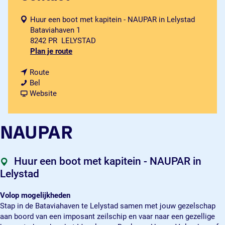
Huur een boot met kapitein - NAUPAR in Lelystad
Bataviahaven 1
8242 PR
LELYSTAD
n
Plan je route
a
n
a
Route
N
a
r
Bel
A
a
v
N
Website
U
r
a
A
P
N
n
U
A
A
N
P
NAUPAR
R
U
A
A
P
U
R
A
P
Huur een boot met kapitein - NAUPAR in
R
A
Lelystad
R
Volop mogelijkheden
Stap in de Bataviahaven te Lelystad samen met jouw gezelschap
aan boord van een imposant zeilschip en vaar naar een gezellige