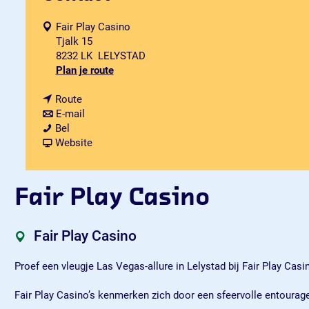
Fair Play Casino
Tjalk 15
8232 LK
LELYSTAD
n
Plan je route
a
n
a
Route
a
n
r
E-mail
F
a
a
F
Bel
a
r
a
v
a
Website
i
F
r
a
i
r
a
F
n
r
P
i
a
F
P
Fair Play Casino
l
r
i
a
l
a
P
r
i
a
y
l
P
r
y
Fair Play Casino
C
a
l
P
C
a
y
a
l
a
Proef een vleugje Las Vegas-allure in Lelystad bij Fair Play Casi
s
C
y
a
s
i
a
C
y
i
Fair Play Casino’s kenmerken zich door een sfeervolle entourage
n
s
a
C
n