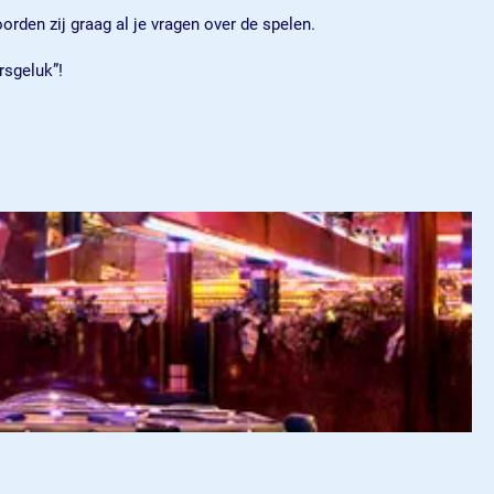
rden zij graag al je vragen over de spelen.
rsgeluk”!