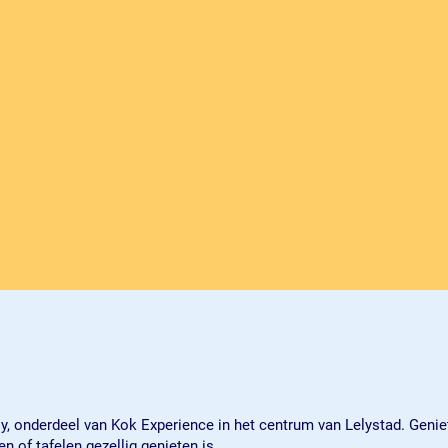
ly, onderdeel van Kok Experience in het centrum van Lelystad. Genie
n of tafelen gezellig genieten is.