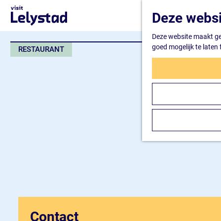
G
Deze websi
a
n
Deze website maakt geb
a
goed mogelijk te laten
RESTAURANT
a
r
d
e
h
o
m
e
p
a
g
e
Contact