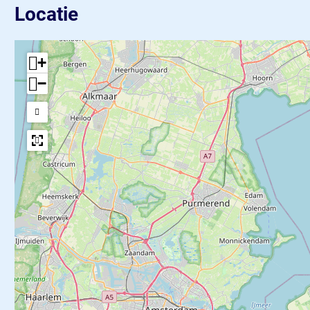
Locatie
+
−