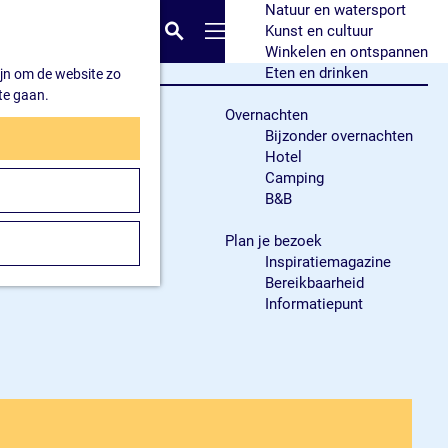
Natuur en watersport
K
Z
Kunst en cultuur
a
o
M
Winkelen en ontspannen
a
e
e
Eten en drinken
ijn om de website zo
r
k
n
te gaan.
t
e
u
Overnachten
n
Bijzonder overnachten
Hotel
Camping
B&B
Plan je bezoek
Inspiratiemagazine
Bereikbaarheid
Informatiepunt