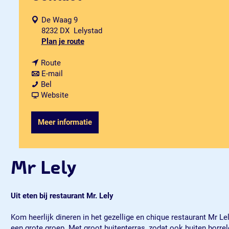
De Waag 9
8232 DX
Lelystad
n
Plan je route
a
n
a
Route
a
n
r
E-mail
M
a
a
M
Bel
r
r
a
v
r
Website
L
M
r
a
L
e
r
M
n
e
Meer informatie
l
L
r
M
l
y
e
L
r
y
l
e
L
y
l
e
Mr Lely
y
l
y
Uit eten bij restaurant Mr. Lely
Kom heerlijk dineren in het gezellige en chique restaurant Mr Le
een grote groep. Met groot buitenterras, zodat ook buiten borrele