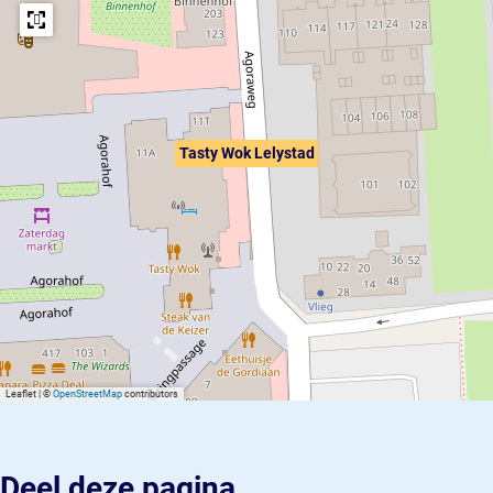
Tasty Wok Lelystad
Leaflet
|
©
OpenStreetMap
contributors
Deel deze pagina