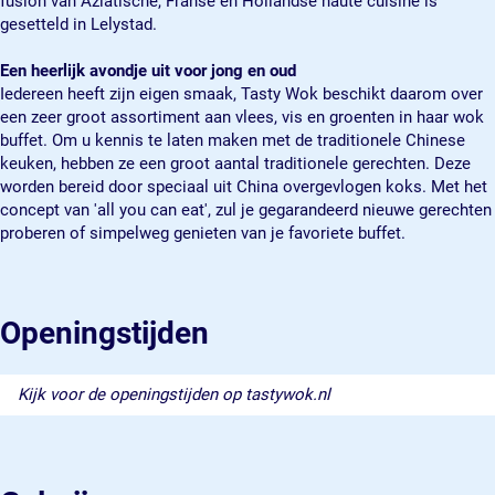
fusion van Aziatische, Franse en Hollandse haute cuisine is
t
y
l
e
t
gesetteld in Lelystad.
a
s
y
l
a
d
t
s
y
d
Een heerlijk avondje uit voor jong en oud
a
t
s
Iedereen heeft zijn eigen smaak, Tasty Wok beschikt daarom over
d
a
t
een zeer groot assortiment aan vlees, vis en groenten in haar wok
d
a
buffet. Om u kennis te laten maken met de traditionele Chinese
d
keuken, hebben ze een groot aantal traditionele gerechten. Deze
worden bereid door speciaal uit China overgevlogen koks. Met het
concept van 'all you can eat', zul je gegarandeerd nieuwe gerechten
proberen of simpelweg genieten van je favoriete buffet.
Openingstijden
Kijk voor de openingstijden op tastywok.nl