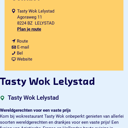
Tasty Wok Lelystad
Agoraweg 11
8224 BZ
LELYSTAD
n
Plan je route
a
n
a
Route
a
n
r
E-mail
T
a
a
T
Bel
a
r
a
v
a
Website
s
T
r
a
s
t
a
T
n
t
y
s
a
T
y
Tasty Wok Lelystad
W
t
s
a
W
o
y
t
s
o
k
W
y
t
k
Tasty Wok Lelystad
L
o
W
y
L
e
k
o
W
e
Wereldgerechten voor een vaste prijs
l
L
k
o
l
Kom bij wokrestaurant Tasty Wok onbeperkt genieten van allerlei
y
e
L
k
y
soorten wereldgerechten en drankjes voor een vaste prijs! Een
s
l
e
L
s