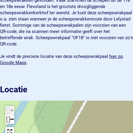
scheepswrakken gevonden. Vaak stammen de schepen uit de 17e
a
l
en 18e eeuw. Flevoland is het grootste droogliggende
a
"
scheepswrakkenkerkhof ter wereld. Je kunt deze scheepswrakpaal
l
O
o.a. zien staan wanneer je de scheepswrakkenroute door Lelystad
"
F
fietst. Sommige van de scheepswrakpalen zijn voorzien van een
O
1
QR-code, die na scannen meer informatie geeft over het
F
8
betreffende wrak. Scheepswrakpaal "OF18" is niet voorzien van zo'n
1
"
QR-code.
8
"
Je vindt de precieze locatie van deze scheepswrakpaal
hier op
Google Maps
.
Locatie
+
−