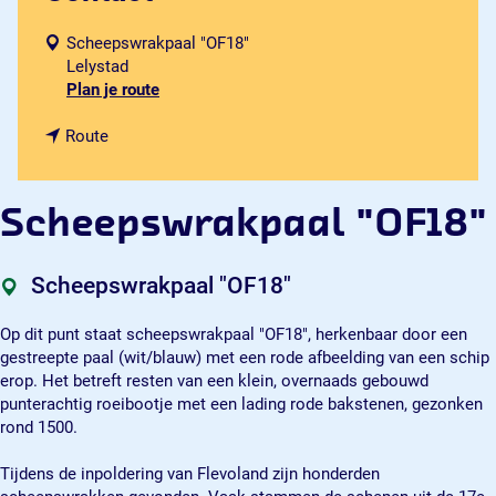
Scheepswrakpaal "OF18"
Lelystad
n
Plan je route
a
n
a
Route
a
r
a
S
r
c
Scheepswrakpaal "OF18"
S
h
c
e
h
e
Scheepswrakpaal "OF18"
e
p
e
s
Op dit punt staat scheepswrakpaal "OF18", herkenbaar door een
p
w
gestreepte paal (wit/blauw) met een rode afbeelding van een schip
s
r
erop. Het betreft resten van een klein, overnaads gebouwd
w
a
punterachtig roeibootje met een lading rode bakstenen, gezonken
r
k
rond 1500.
a
p
k
a
Tijdens de inpoldering van Flevoland zijn honderden
p
a