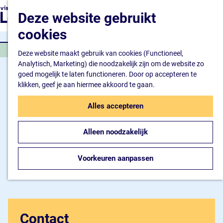
Natuur en watersport
G
K
Z
Deze website gebruikt
Kunst en cultuur
a
a
o
M
Winkelen en ontspan
n
cookies
a
e
e
Eten en drinken
a
r
k
n
ERFGOED
a
Deze website maakt gebruik van cookies (Functioneel,
t
e
u
Overnachten
r
Analytisch, Marketing) die noodzakelijk zijn om de website zo
n
Bijzonder overnachte
d
goed mogelijk te laten functioneren. Door op accepteren te
Hotel
e
klikken, geef je aan hiermee akkoord te gaan.
Camping
h
B&B
o
Alles accepteren
m
Plan je bezoek
e
Inspiratiemagazine
Alleen noodzakelijk
p
Bereikbaarheid
a
Informatiepunt
g
Voorkeuren aanpassen
e
Contact