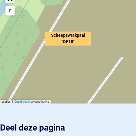
Scheepswrakpaal
"OF18"
Leaflet
|
©
OpenStreetMap
contributors
Deel deze pagina