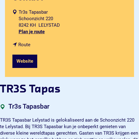
Tr3s Tapasbar
Schoonzicht 220
8242 KH
LELYSTAD
n
Plan je route
a
n
a
Route
a
r
a
T
Website
r
R
T
3
R
S
3
T
TR3S Tapas
S
a
T
p
a
a
Tr3s Tapasbar
p
s
a
TR3S Tapasbar Lelystad is gelokaliseerd aan de Schoonzicht 220
s
te Lelystad. Bij TR3S Tapasbar kun je onbeperkt genieten van
diverse kleine wereldtapas gerechten. Gasten van TR3S krijgen een