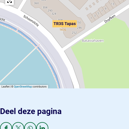
TR3S Tapas
Leaflet
|
©
OpenStreetMap
contributors
Deel deze pagina