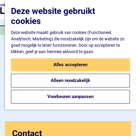
Natuur en watersport
G
K
Z
Deze website gebruikt
Kunst en cultuur
a
a
o
M
Winkelen en ontspan
n
cookies
a
e
e
Eten en drinken
a
r
k
n
RESTAURANT
a
Deze website maakt gebruik van cookies (Functioneel,
t
e
u
Overnachten
r
Analytisch, Marketing) die noodzakelijk zijn om de website zo
n
Bijzonder overnachte
d
goed mogelijk te laten functioneren. Door op accepteren te
Hotel
e
klikken, geef je aan hiermee akkoord te gaan.
Camping
h
B&B
o
Alles accepteren
m
Plan je bezoek
e
Inspiratiemagazine
Alleen noodzakelijk
p
Bereikbaarheid
a
Informatiepunt
g
Voorkeuren aanpassen
e
Contact