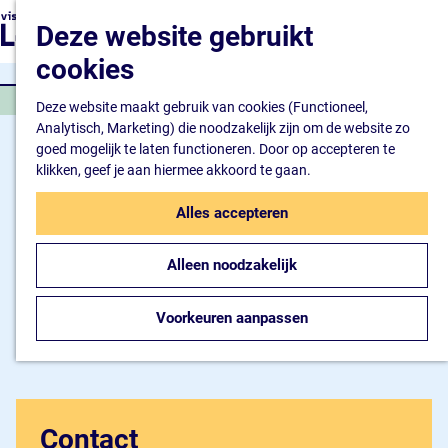
Natuur en watersport
G
K
Z
Deze website gebruikt
Kunst en cultuur
a
a
o
M
Winkelen en ontspan
n
cookies
a
e
e
Eten en drinken
a
r
k
n
RESTAURANT
a
Deze website maakt gebruik van cookies (Functioneel,
t
e
u
Overnachten
r
Analytisch, Marketing) die noodzakelijk zijn om de website zo
n
Bijzonder overnachte
d
goed mogelijk te laten functioneren. Door op accepteren te
Hotel
e
klikken, geef je aan hiermee akkoord te gaan.
Camping
h
B&B
o
Alles accepteren
m
Plan je bezoek
e
Inspiratiemagazine
Alleen noodzakelijk
p
Bereikbaarheid
a
Informatiepunt
g
Voorkeuren aanpassen
e
Contact