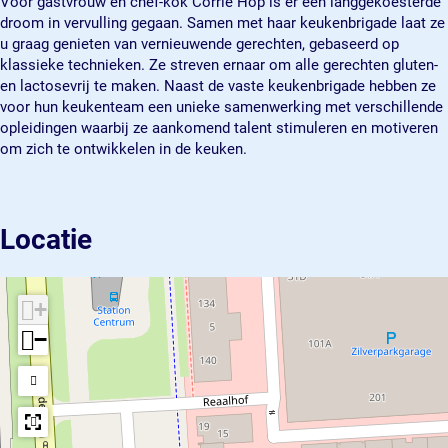
Voor gastvrouw en chef-kok Corrie Hop is er een langgekoesterde
v
i
S
t
v
droom in vervulling gegaan. Samen met haar keukenbrigade laat ze
e
l
i
S
e
u graag genieten van vernieuwende gerechten, gebaseerd op
r
v
l
i
r
klassieke technieken. Ze streven ernaar om alle gerechten gluten-
e
v
l
en lactosevrij te maken. Naast de vaste keukenbrigade hebben ze
r
e
v
voor hun keukenteam een unieke samenwerking met verschillende
r
e
opleidingen waarbij ze aankomend talent stimuleren en motiveren
r
om zich te ontwikkelen in de keuken.
Locatie
+
−