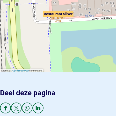
Restaurant Silver
Leaflet
|
©
OpenStreetMap
contributors
Deel deze pagina
D
D
D
D
e
e
e
e