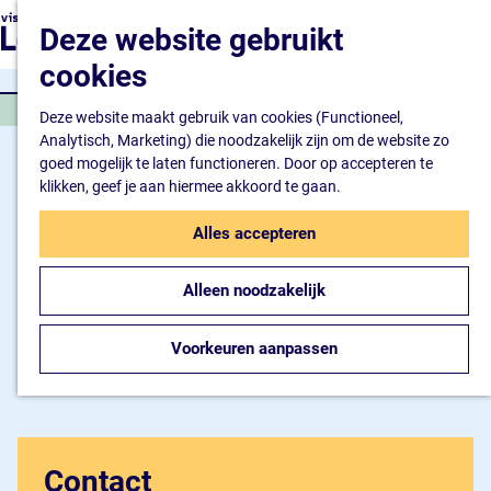
Natuur en watersport
G
K
Z
Deze website gebruikt
Kunst en cultuur
a
a
o
M
Winkelen en ontspan
n
cookies
a
e
e
Eten en drinken
a
r
k
n
KINDERBOERDERIJ
a
Deze website maakt gebruik van cookies (Functioneel,
t
e
u
Overnachten
r
Analytisch, Marketing) die noodzakelijk zijn om de website zo
n
Bijzonder overnachte
d
goed mogelijk te laten functioneren. Door op accepteren te
Hotel
e
klikken, geef je aan hiermee akkoord te gaan.
Camping
h
B&B
o
Alles accepteren
m
Plan je bezoek
e
Inspiratiemagazine
Alleen noodzakelijk
p
Bereikbaarheid
a
Informatiepunt
g
Voorkeuren aanpassen
e
Contact