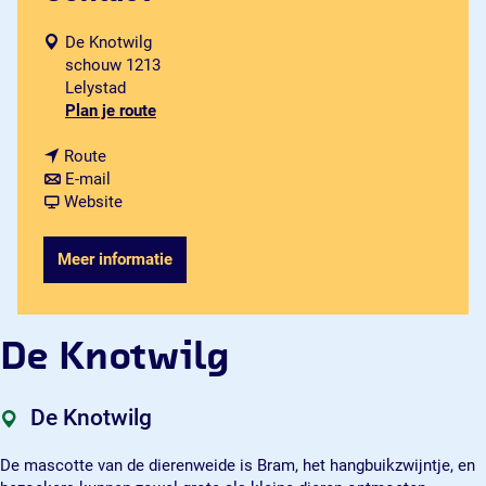
De Knotwilg
schouw 1213
Lelystad
n
Plan je route
a
n
a
Route
a
n
r
E-mail
a
a
v
D
Website
r
a
a
e
D
r
n
K
Meer informatie
e
D
D
n
K
e
e
o
n
K
K
t
o
n
n
w
De Knotwilg
t
o
o
i
w
t
t
l
i
w
w
g
De Knotwilg
l
i
i
g
l
l
De mascotte van de dierenweide is Bram, het hangbuikzwijntje, en
g
g