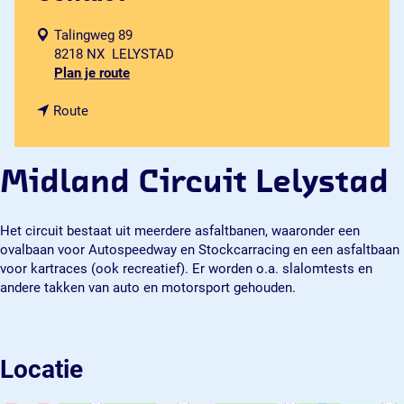
Talingweg 89
8218 NX
LELYSTAD
n
Plan je route
a
n
a
Route
a
r
a
M
r
i
Midland Circuit Lelystad
M
d
i
l
d
a
Het circuit bestaat uit meerdere asfaltbanen, waaronder een
l
n
ovalbaan voor Autospeedway en Stockcarracing en een asfaltbaan
a
d
voor kartraces (ook recreatief). Er worden o.a. slalomtests en
n
C
andere takken van auto en motorsport gehouden.
d
i
C
r
i
c
r
u
Locatie
c
i
u
t