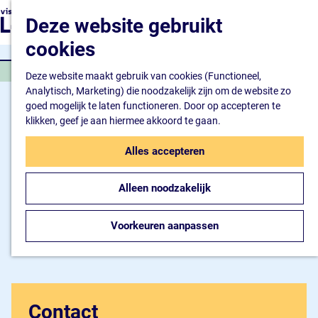
Natuur en watersport
G
K
Z
Deze website gebruikt
Kunst en cultuur
a
a
o
M
Winkelen en ontspan
n
cookies
a
e
e
Eten en drinken
a
r
k
n
OVERIGE BUITENSPORT
a
Deze website maakt gebruik van cookies (Functioneel,
t
e
u
Overnachten
r
Analytisch, Marketing) die noodzakelijk zijn om de website zo
n
Bijzonder overnachte
d
goed mogelijk te laten functioneren. Door op accepteren te
Hotel
e
klikken, geef je aan hiermee akkoord te gaan.
Camping
h
B&B
o
Alles accepteren
m
Plan je bezoek
e
Inspiratiemagazine
Alleen noodzakelijk
p
Bereikbaarheid
a
Informatiepunt
g
Voorkeuren aanpassen
e
Contact