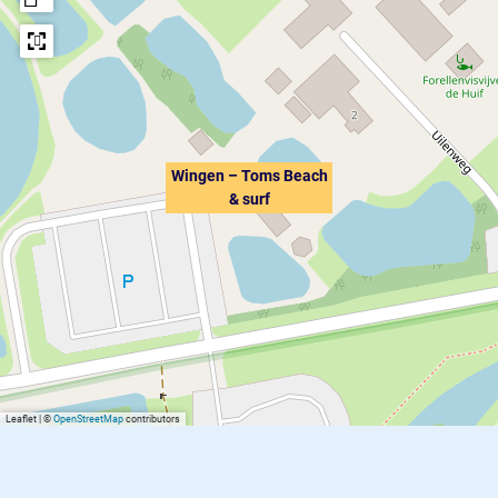
Wingen – Toms Beach
& surf
Leaflet
|
©
OpenStreetMap
contributors