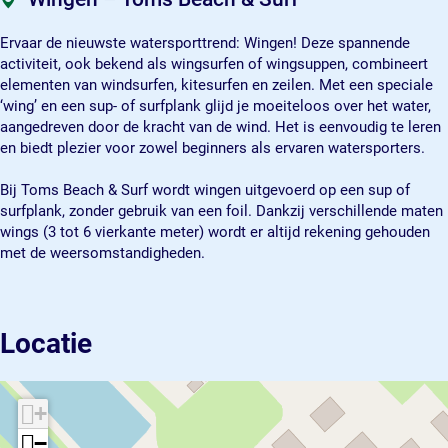
a
B
s
m
a
c
e
B
s
c
Ervaar de nieuwste watersporttrend: Wingen! Deze spannende
h
a
e
B
h
activiteit, ook bekend als wingsurfen of wingsuppen, combineert
&
c
a
e
&
elementen van windsurfen, kitesurfen en zeilen. Met een speciale
s
h
c
a
s
‘wing’ en een sup- of surfplank glijd je moeiteloos over het water,
u
&
h
c
u
aangedreven door de kracht van de wind. Het is eenvoudig te leren
r
s
&
h
r
en biedt plezier voor zowel beginners als ervaren watersporters.
f
u
s
&
f
r
u
s
Bij Toms Beach & Surf wordt wingen uitgevoerd op een sup of
f
r
u
surfplank, zonder gebruik van een foil. Dankzij verschillende maten
f
r
wings (3 tot 6 vierkante meter) wordt er altijd rekening gehouden
f
met de weersomstandigheden.
Locatie
+
−