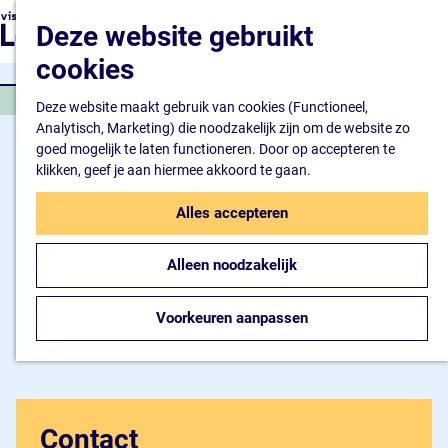
Natuur en watersport
G
K
Z
Deze website gebruikt
Kunst en cultuur
a
a
o
M
Winkelen en ontspan
n
cookies
a
e
e
Eten en drinken
a
r
k
n
WATERSPORT
a
Deze website maakt gebruik van cookies (Functioneel,
t
e
u
Overnachten
r
Analytisch, Marketing) die noodzakelijk zijn om de website zo
n
Bijzonder overnachte
d
goed mogelijk te laten functioneren. Door op accepteren te
Hotel
e
klikken, geef je aan hiermee akkoord te gaan.
Camping
h
B&B
o
Alles accepteren
m
Plan je bezoek
e
Inspiratiemagazine
Alleen noodzakelijk
p
Bereikbaarheid
a
Informatiepunt
g
Voorkeuren aanpassen
e
Contact