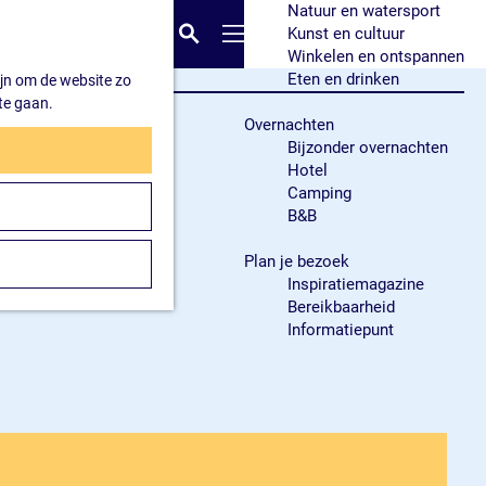
Natuur en watersport
K
Z
Kunst en cultuur
a
o
M
Winkelen en ontspannen
a
e
e
Eten en drinken
ijn om de website zo
r
k
n
te gaan.
t
e
u
Overnachten
n
Bijzonder overnachten
Hotel
Camping
B&B
Plan je bezoek
Inspiratiemagazine
Bereikbaarheid
Informatiepunt