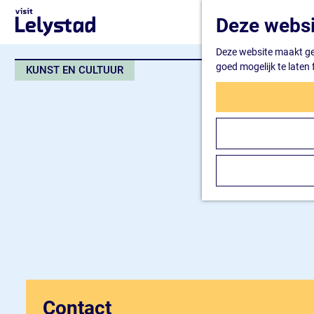
G
Deze websi
a
n
Deze website maakt geb
a
goed mogelijk te laten
KUNST EN CULTUUR
a
r
d
e
h
o
m
e
p
a
g
e
Contact