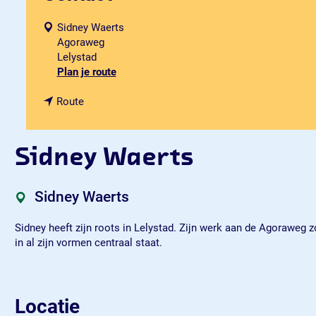
Sidney Waerts
Agoraweg
Lelystad
n
Plan je route
a
n
a
Route
a
r
a
S
r
i
Sidney Waerts
S
d
i
n
d
e
Sidney Waerts
n
y
e
W
Sidney heeft zijn roots in Lelystad. Zijn werk aan de Agoraweg zo
y
a
in al zijn vormen centraal staat.
W
e
a
r
e
t
r
s
Locatie
t