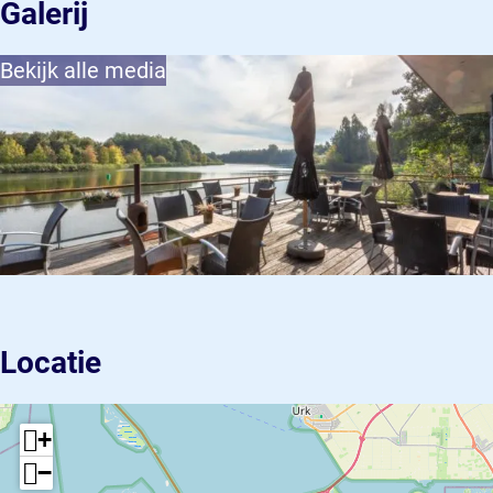
Galerij
Bekijk alle media
Locatie
+
−