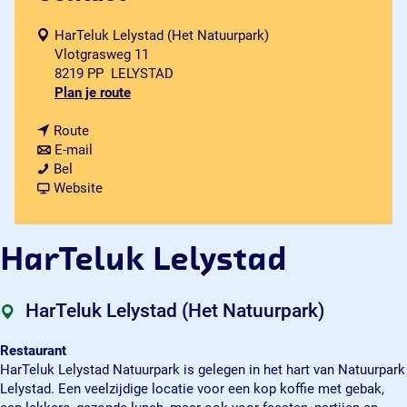
HarTeluk Lelystad (Het Natuurpark)
Vlotgrasweg 11
8219 PP
LELYSTAD
n
Plan je route
a
n
a
Route
a
n
r
E-mail
H
a
a
H
Bel
a
r
a
v
a
Website
r
H
r
a
r
T
a
H
n
T
e
r
a
H
e
HarTeluk Lelystad
l
T
r
a
l
u
e
T
r
u
k
l
e
T
k
HarTeluk Lelystad (Het Natuurpark)
L
u
l
e
L
e
k
u
l
e
Restaurant
l
L
k
u
l
HarTeluk Lelystad Natuurpark is gelegen in het hart van Natuurpark
y
e
L
k
y
Lelystad. Een veelzijdige locatie voor een kop koffie met gebak,
s
l
e
L
s