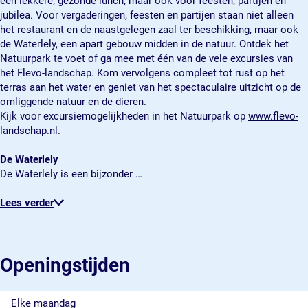
een lekkere, gezonde lunch, maar ook voor feesten, partijen en
t
y
l
e
t
jubilea. Voor vergaderingen, feesten en partijen staan niet alleen
a
s
y
l
a
het restaurant en de naastgelegen zaal ter beschikking, maar ook
d
t
s
y
d
de Waterlely, een apart gebouw midden in de natuur. Ontdek het
a
t
s
Natuurpark te voet of ga mee met één van de vele excursies van
d
a
t
het Flevo-landschap. Kom vervolgens compleet tot rust op het
d
a
terras aan het water en geniet van het spectaculaire uitzicht op de
d
omliggende natuur en de dieren.
Kijk voor excursiemogelijkheden in het Natuurpark op
www.flevo-
landschap.nl
.
De Waterlely
De Waterlely is een bijzonder …
Lees verder
Openingstijden
Elke maandag