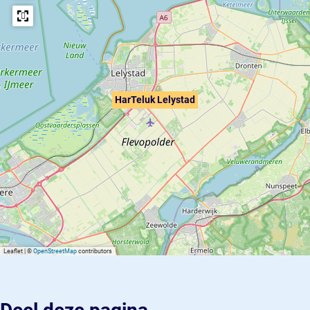
HarTeluk Lelystad
Leaflet
|
©
OpenStreetMap
contributors