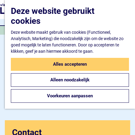
Natuur en watersport
G
K
Z
Deze website gebruikt
Kunst en cultuur
a
a
o
M
Winkelen en ontspan
n
cookies
a
e
e
Eten en drinken
a
r
k
n
KOFFIEBAR
a
Deze website maakt gebruik van cookies (Functioneel,
t
e
u
Overnachten
r
Analytisch, Marketing) die noodzakelijk zijn om de website zo
n
Bijzonder overnachte
d
goed mogelijk te laten functioneren. Door op accepteren te
Hotel
e
klikken, geef je aan hiermee akkoord te gaan.
Camping
h
B&B
o
Alles accepteren
m
Plan je bezoek
e
Inspiratiemagazine
Alleen noodzakelijk
p
Bereikbaarheid
a
Informatiepunt
g
Voorkeuren aanpassen
e
Contact