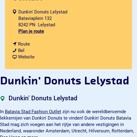
Dunkin' Donuts Lelystad
Bataviaplein 132
8242 PN
Lelystad
n
Plan je route
a
n
a
Route
D
a
r
Bel
u
a
v
D
Website
n
r
a
u
k
D
n
n
i
u
D
k
Dunkin' Donuts Lelystad
n
n
u
i
'
k
n
n
D
i
k
'
Dunkin' Donuts Lelystad
o
n
i
D
n
'
n
o
In
Batavia Stad Fashion Outlet
zijn nu ook de wereldberoemde
u
D
'
n
lekkernijen van Dunkin' Donuts te vinden! Dunkin' Donuts Batavia
t
o
D
u
Stad mag zich voegen aan het rijtje van andere vestigingen in
s
n
o
t
Nederland, waaronder Amsterdam, Utrecht, Hilversum, Rotterdam,
L
u
n
s