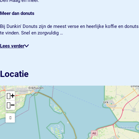
Den Haag en meer.
e
t
u
L
l
s
t
e
Meer dan donuts
y
L
s
l
s
e
L
y
Bij Dunkin' Donuts zijn de meest verse en heerlijke koffie en donuts
t
l
e
s
te vinden. Snel en zorgvuldig …
a
y
l
t
d
s
y
a
Lees verder
t
s
d
a
t
d
a
d
Locatie
+
−