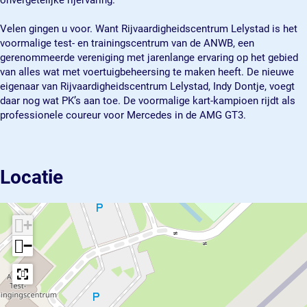
onvergetelijke rijervaring.
d
e
h
g
d
s
i
e
h
s
Velen gingen u voor. Want Rijvaardigheidscentrum Lelystad is het
c
d
i
e
c
voormalige test- en trainingscentrum van de ANWB, een
e
s
d
i
e
gerenommeerde vereniging met jarenlange ervaring op het gebied
n
c
s
d
n
van alles wat met voertuigbeheersing te maken heeft. De nieuwe
t
e
c
s
t
eigenaar van Rijvaardigheidscentrum Lelystad, Indy Dontje, voegt
r
n
e
c
r
daar nog wat PK’s aan toe. De voormalige kart-kampioen rijdt als
u
t
n
e
u
professionele coureur voor Mercedes in de AMG GT3.
m
r
t
n
m
L
u
r
t
L
e
m
u
r
e
l
L
m
u
l
Locatie
y
e
L
m
y
s
l
e
L
s
t
y
l
e
t
+
a
s
y
l
a
d
t
s
y
d
−
a
t
s
d
a
t
d
a
d