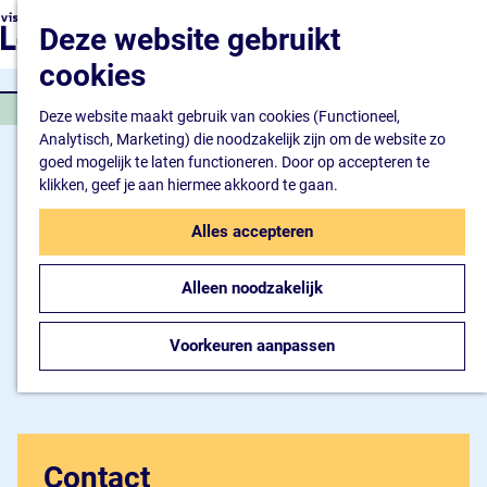
Natuur en watersport
G
K
Z
Deze website gebruikt
Kunst en cultuur
a
a
o
M
Winkelen en ontspan
n
cookies
a
e
e
Eten en drinken
a
r
k
n
ATTRACTIE
a
Deze website maakt gebruik van cookies (Functioneel,
t
e
u
Overnachten
r
Analytisch, Marketing) die noodzakelijk zijn om de website zo
n
Bijzonder overnachte
d
goed mogelijk te laten functioneren. Door op accepteren te
Hotel
e
klikken, geef je aan hiermee akkoord te gaan.
Camping
h
B&B
o
Alles accepteren
m
Plan je bezoek
e
Inspiratiemagazine
Alleen noodzakelijk
p
Bereikbaarheid
a
Informatiepunt
g
Voorkeuren aanpassen
e
Contact