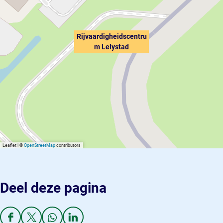
Rijvaardigheidscentru
m Lelystad
Leaflet
|
©
OpenStreetMap
contributors
Deel deze pagina
D
D
D
D