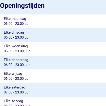
e
e
L
e
e
Openingstijden
l
p
e
L
l
a
e
p
e
a
a
l
e
p
a
Elke maandag
r
a
l
e
r
06.00 - 23.00 uur
a
a
l
r
a
a
Elke dinsdag
r
a
06.00 - 23.00 uur
r
Elke woensdag
06.00 - 23.00 uur
Elke donderdag
06.00 - 23.00 uur
Elke vrijdag
06.00 - 23.00 uur
Elke zaterdag
07.00 - 23.00 uur
Elke zondag