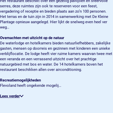
Het restaurant beschikt over een gezellig paviljoen en sfeervolle
a
s
e
R
a
serres, deze ruimtes zijn ook te reserveren voor een feest,
u
t
s
e
u
vergadering of receptie en bieden plaats aan zo’n 100 personen.
r
a
t
s
r
Het terras en de tuin zijn in 2014 in samenwerking met De Kleine
a
u
a
t
a
Plantage opnieuw aangelegd. Hier lijkt de snelweg even heel ver
n
r
u
a
n
weg…
t
a
r
u
t
W
n
a
r
W
Overnachten met uitzicht op de natuur
a
t
n
a
a
De waterlodge en hotelkamers bieden natuurliefhebbers, zakelijke
t
W
t
n
t
gasten, mensen op doorreis en gezinnen met kinderen een unieke
e
a
W
t
e
verblijflocatie. De lodge heeft vier ruime kamers waarvan twee met
r
t
a
W
r
een veranda en een verrassend uitzicht over het prachtige
l
e
t
a
l
natuurgebied met bos en water. De 14 hotelkamers boven het
o
r
e
t
o
restaurant beschikken allen over airconditioning.
d
l
r
e
d
g
o
l
r
g
Recreatiemogelijkheden
e
d
o
l
e
Flevoland heeft ongekende mogelij…
d
g
d
o
d
e
e
g
d
e
Lees verder
L
d
e
g
L
e
e
d
e
e
p
L
e
d
p