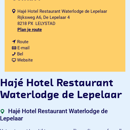
Hajé Hotel Restaurant Waterlodge de Lepelaar
Rijksweg A6, De Lepelaar 4
8218 PX
LELYSTAD
n
Plan je route
a
n
a
Route
a
n
r
E-mail
H
a
a
H
Bel
a
r
a
v
a
Website
j
H
r
a
j
é
a
H
n
é
H
j
a
H
H
Hajé Hotel Restaurant
o
é
j
a
o
t
H
é
j
t
Waterlodge de Lepelaar
e
o
H
é
e
l
t
o
H
l
R
e
t
o
R
Hajé Hotel Restaurant Waterlodge de
e
l
e
t
e
Lepelaar
s
R
l
e
s
t
e
R
l
t