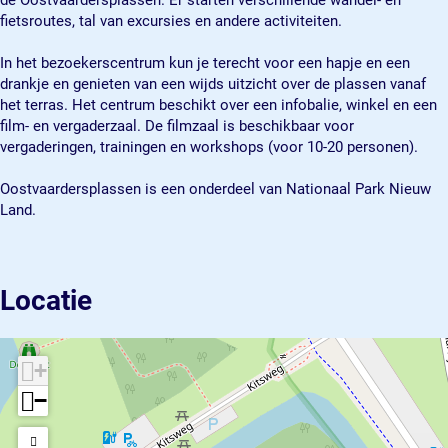
de Oostvaardersplassen. Er starten verschillende wandel- en
a
s
r
l
fietsroutes, tal van excursies en andere activiteiten.
s
p
s
a
s
l
p
s
In het bezoekerscentrum kun je terecht voor een hapje en een
e
a
l
s
drankje en genieten van een wijds uitzicht over de plassen vanaf
n
s
a
e
het terras. Het centrum beschikt over een infobalie, winkel en een
L
s
s
n
film- en vergaderzaal. De filmzaal is beschikbaar voor
e
e
s
L
vergaderingen, trainingen en workshops (voor 10-20 personen).
l
n
e
e
y
L
n
l
Oostvaardersplassen is een onderdeel van Nationaal Park Nieuw
s
e
L
y
Land.
t
l
e
s
a
y
l
t
d
s
y
a
t
s
d
Locatie
a
t
d
a
d
+
−