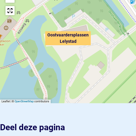
Oostvaardersplassen
Lelystad
Leaflet
|
©
OpenStreetMap
contributors
Deel deze pagina