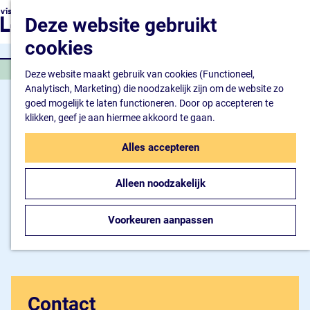
Natuur en watersport
G
K
Z
Deze website gebruikt
Kunst en cultuur
a
a
o
M
Winkelen en ontspan
n
cookies
a
e
e
Eten en drinken
a
r
k
n
NATUURGEBIED
a
Deze website maakt gebruik van cookies (Functioneel,
t
e
u
Overnachten
r
Analytisch, Marketing) die noodzakelijk zijn om de website zo
n
Bijzonder overnachte
d
goed mogelijk te laten functioneren. Door op accepteren te
Hotel
e
klikken, geef je aan hiermee akkoord te gaan.
Camping
h
B&B
o
Alles accepteren
m
Plan je bezoek
e
Inspiratiemagazine
Alleen noodzakelijk
p
Bereikbaarheid
a
Informatiepunt
g
Voorkeuren aanpassen
e
Contact