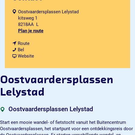
Oostvaardersplassen Lelystad
kitsweg 1
8218AA
L
n
Plan je route
a
n
a
Route
O
a
r
Bel
o
a
v
O
Website
s
r
a
o
t
O
n
s
v
o
O
t
Oostvaardersplassen
a
s
o
v
a
t
s
a
Lelystad
r
v
t
a
d
a
v
r
e
a
a
d
Oostvaardersplassen Lelystad
r
r
a
e
s
d
r
r
Start een mooie wandel- of fietstocht vanuit het Buitencentrum
p
e
d
s
Oostvaardersplassen, het startpunt voor een ontdekkingsreis door
l
r
e
p