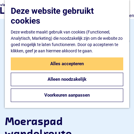
Natuur en watersport
G
K
Z
Deze website gebruikt
Kunst en cultuur
a
a
o
M
Winkelen en ontspannen
n
cookies
a
e
e
Eten en drinken
a
r
k
n
a
Deze website maakt gebruik van cookies (Functioneel,
t
e
u
Overnachten
r
Analytisch, Marketing) die noodzakelijk zijn om de website zo
n
Bijzonder overnachten
d
goed mogelijk te laten functioneren. Door op accepteren te
Hotel
e
klikken, geef je aan hiermee akkoord te gaan.
Camping
h
B&B
o
Alles accepteren
m
Plan je bezoek
e
Inspiratiemagazine
Alleen noodzakelijk
p
Bereikbaarheid
a
Informatiepunt
g
Voorkeuren aanpassen
e
Moeraspad