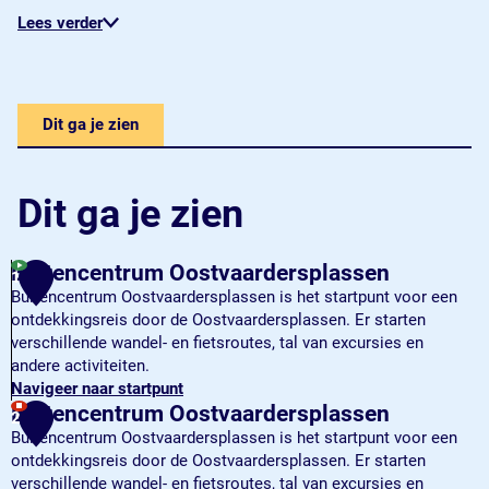
Lees verder
Dit ga je zien
Dit ga je zien
Buitencentrum Oostvaardersplassen
1
Buitencentrum Oostvaardersplassen is het startpunt voor een
ontdekkingsreis door de Oostvaardersplassen. Er starten
verschillende wandel- en fietsroutes, tal van excursies en
andere activiteiten.
Navigeer naar startpunt
B
Buitencentrum Oostvaardersplassen
2
u
Buitencentrum Oostvaardersplassen is het startpunt voor een
i
ontdekkingsreis door de Oostvaardersplassen. Er starten
t
verschillende wandel- en fietsroutes, tal van excursies en