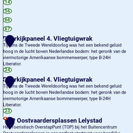
14
n
e
e
l
O
56
a
o
66
a
s
r
t
67
p
v
Doorkijkpaneel 4. Vliegtuigwrak
6
l
a
Tijdens de Tweede Wereldoorlog was het een bekend geluid
a
a
hoog in de lucht boven Nederlandse bodem: het geronk van de
s
r
viermotorige Amerikaanse bommenwerper, type B-24H
s
d
Liberator.
e
e
D
24
n
r
o
s
Doorkijkpaneel 4. Vliegtuigwrak
7
o
Tijdens de Tweede Wereldoorlog was het een bekend geluid
r
hoog in de lucht boven Nederlandse bodem: het geronk van de
k
viermotorige Amerikaanse bommenwerper, type B-24H
i
Liberator.
j
D
23
k
o
p
TOP Oostvaardersplassen Lelystad
8
o
a
Het Toeristisch OverstapPunt (TOP) bij het Buitencentrum
r
n