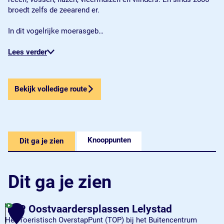
broedt zelfs de zeearend er.
In dit vogelrijke moerasgeb…
Lees verder
Bekijk volledige route
Knooppunten
Dit ga je zien
Dit ga je zien
TOP Oostvaardersplassen Lelystad
1
Het Toeristisch OverstapPunt (TOP) bij het Buitencentrum