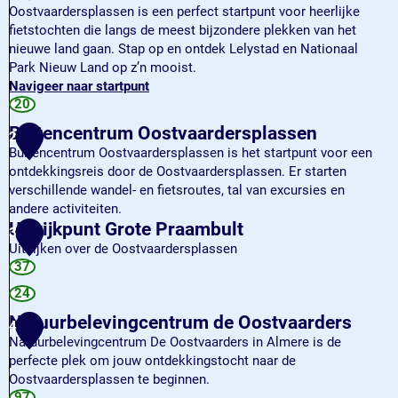
Oostvaardersplassen is een perfect startpunt voor heerlijke
fietstochten die langs de meest bijzondere plekken van het
nieuwe land gaan. Stap op en ontdek Lelystad en Nationaal
Park Nieuw Land op z’n mooist.
Navigeer naar startpunt
T
20
O
Buitencentrum Oostvaardersplassen
2
P
Buitencentrum Oostvaardersplassen is het startpunt voor een
O
ontdekkingsreis door de Oostvaardersplassen. Er starten
o
verschillende wandel- en fietsroutes, tal van excursies en
s
andere activiteiten.
t
B
Uitkijkpunt Grote Praambult
3
v
u
Uitkijken over de Oostvaardersplassen
a
i
U
37
a
t
i
r
24
e
t
d
n
Natuurbelevingcentrum de Oostvaarders
k
4
e
c
i
Natuurbelevingcentrum De Oostvaarders in Almere is de
r
e
j
perfecte plek om jouw ontdekkingstocht naar de
s
n
k
Oostvaardersplassen te beginnen.
p
t
p
N
97