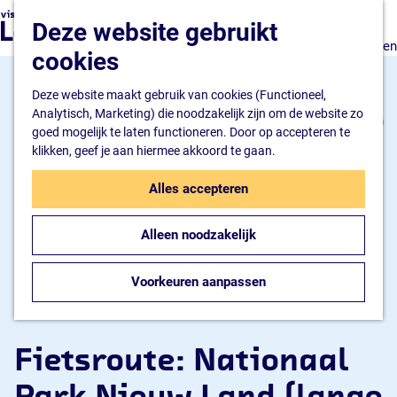
Natuur en watersport
G
K
Z
Deze website gebruikt
Kunst en cultuur
a
a
o
M
Winkelen en ontspannen
n
cookies
a
e
e
Eten en drinken
a
r
k
n
a
Deze website maakt gebruik van cookies (Functioneel,
t
e
u
Overnachten
r
Analytisch, Marketing) die noodzakelijk zijn om de website zo
n
Bijzonder overnachten
d
goed mogelijk te laten functioneren. Door op accepteren te
Hotel
e
klikken, geef je aan hiermee akkoord te gaan.
Camping
h
B&B
o
Alles accepteren
m
Plan je bezoek
e
Inspiratiemagazine
Alleen noodzakelijk
p
Bereikbaarheid
a
Informatiepunt
g
Voorkeuren aanpassen
e
Fietsroute: Nationaal