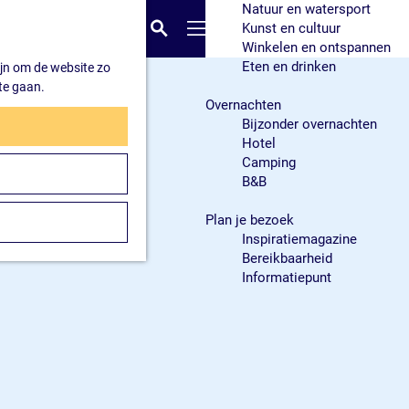
Natuur en watersport
K
Z
Kunst en cultuur
a
o
M
Winkelen en ontspannen
a
e
e
Eten en drinken
ijn om de website zo
r
k
n
te gaan.
t
e
u
Overnachten
n
Bijzonder overnachten
Hotel
Camping
B&B
Plan je bezoek
Inspiratiemagazine
Bereikbaarheid
Informatiepunt