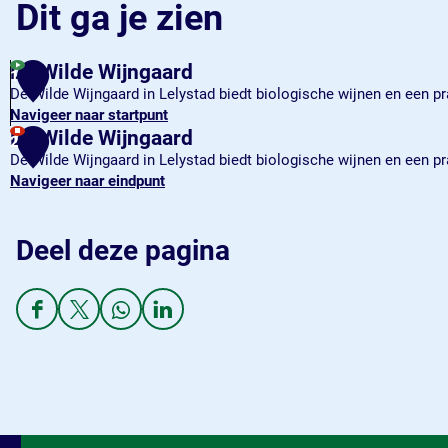
Dit ga je zien
De Wilde Wijngaard
1
De Wilde Wijngaard in Lelystad biedt biologische wijnen en een p
Navigeer naar startpunt
D
De Wilde Wijngaard
2
e
De Wilde Wijngaard in Lelystad biedt biologische wijnen en een p
W
Navigeer naar eindpunt
i
D
l
e
d
W
Deel deze pagina
e
i
W
l
i
d
D
D
D
D
j
e
e
e
e
e
n
W
e
e
e
e
g
i
l
l
l
l
a
j
d
d
d
d
a
n
e
e
e
e
r
g
z
z
z
z