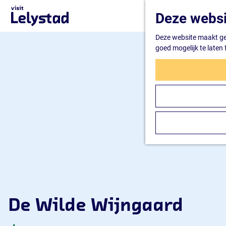
G
Deze websi
a
n
Deze website maakt geb
a
goed mogelijk te laten
a
r
d
e
h
o
m
e
p
a
g
e
De Wilde Wijngaard